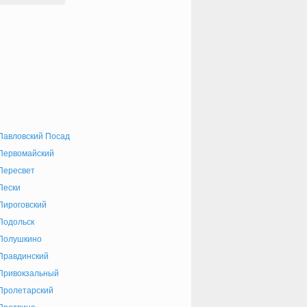
Павловский Посад
Первомайский
Пересвет
Пески
Пироговский
Подольск
Полушкино
Правдинский
Привокзальный
Пролетарский