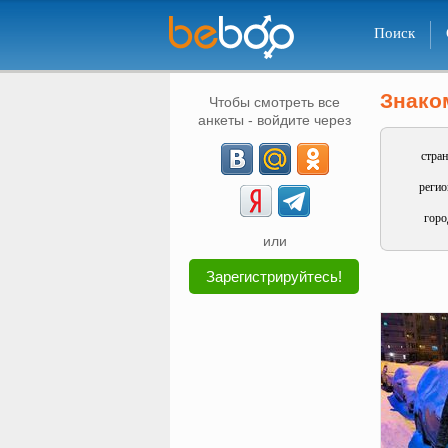
Поиск
Знако
Чтобы смотреть все
анкеты - войдите через
стран
регио
горо
или
Зарегистрируйтесь!