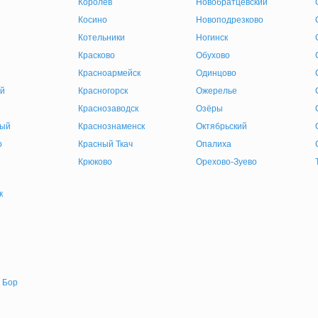
Королев
Новобратцевский
Косино
Новоподрезково
Котельники
Ногинск
Красково
Обухово
Красноармейск
Одинцово
й
Красногорск
Ожерелье
Краснозаводск
Озёры
ный
Краснознаменск
Октябрьский
о
Красный Ткач
Опалиха
Крюково
Орехово-Зуево
к
 Бор