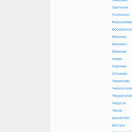
Уваровка
Удельная
Успенское
Фирсановка
Фосфоритн
Фрязево
Фрязино
Фряново
Химки
Хорлово
Хотьково
Черкизово
Черноголов
Черноголов
Черусти
Чехов
Шарапово
Шатура