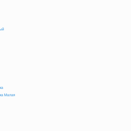
ый
ка
ка Малая