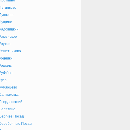
Протвино
Путилково
Пушкино
Пущино
Радовицкий
Раменское
Реутов
Решетниково
Родники
Рошаль
Рублёво
Руза
Румянцево
Салтыковка
Свердловский
Селятино
Сергиев Посад
Серебряные Пруды