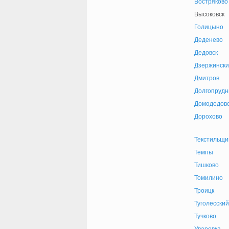
Востряково
Высоковск
Голицыно
Деденево
Дедовск
Дзержински
Дмитров
Долгопруд
Домодедов
Дорохово
Текстильщи
Темпы
Тишково
Томилино
Троицк
Туголесский
Тучково