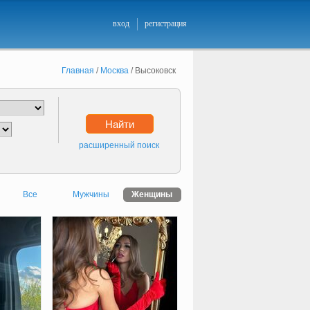
вход
регистрация
Главная
/
Москва
/
Высоковск
Найти
расширенный поиск
Все
Мужчины
Женщины