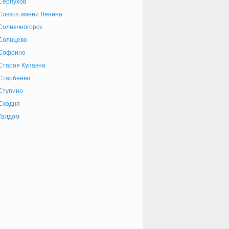
Серпухов
Совхоз имени Ленина
Солнечногорск
Солнцево
Софрино
Старая Купавна
Старбеево
Ступино
Сходня
Талдом