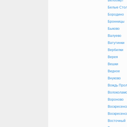
Белоомут
Белые Сто
Бородино
Бронницы
Быково
Валуево
Ватутинки
Вербилки
Верея
Вешки
Видное
Внуково
Вождь Прол
Волоколамс
Вороново
Воскресенс
Воскресенс
Восточный