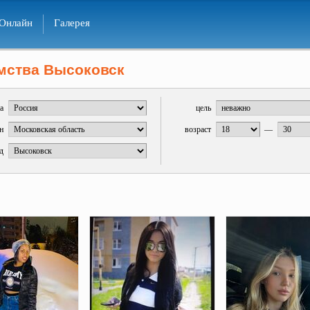
Онлайн
Галерея
мства Высоковск
а
цель
н
возраст
—
д