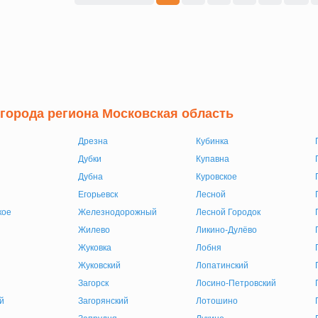
 города региона Московская область
Дрезна
Кубинка
Дубки
Купавна
Дубна
Куровское
Егорьевск
Лесной
кое
Железнодорожный
Лесной Городок
Жилево
Ликино-Дулёво
Жуковка
Лобня
Жуковский
Лопатинский
Загорск
Лосино-Петровский
й
Загорянский
Лотошино