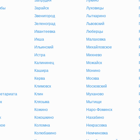
Запрудня
Лукино
лбы
Зарайск
Луховицы
Звенигород
Лыткарино
Зеленоград
Львовский
Ивантеевка
Люберцы
Икша
Малаховка
Ильинский
Михайловское
Истра
Михнево
Калининец
Можайск
Кашира
Монино
Керва
Москва
Климовск
Московский
етариата
Клин
Муханово
к
Клязьма
Мытищи
Кожино
Наро-Фоминск
к
Кокошкино
Нахабино
кое
Коломна
Некрасовка
Колюбакино
Немчиновка