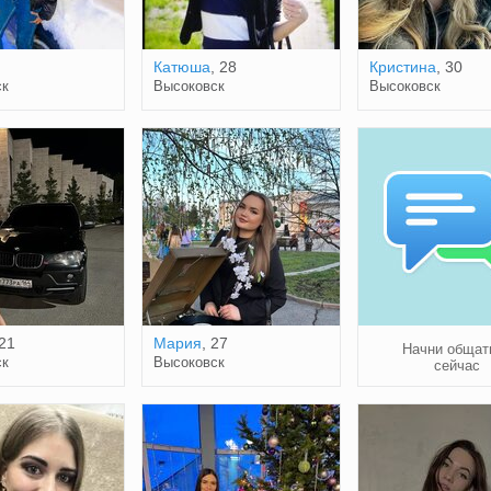
Катюша
, 28
Кристина
, 30
ск
Высоковск
Высоковск
 21
Мария
, 27
Начни общат
ск
Высоковск
сейчас