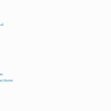
ый
ка
ка Малая