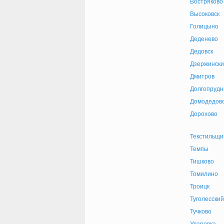
Востряково
Высоковск
Голицыно
Деденево
Дедовск
Дзержински
Дмитров
Долгопруд
Домодедов
Дорохово
Текстильщи
Темпы
Тишково
Томилино
Троицк
Туголесский
Тучково