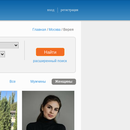
вход
регистрация
Главная
/
Москва
/
Верея
Найти
расширенный поиск
Все
Мужчины
Женщины