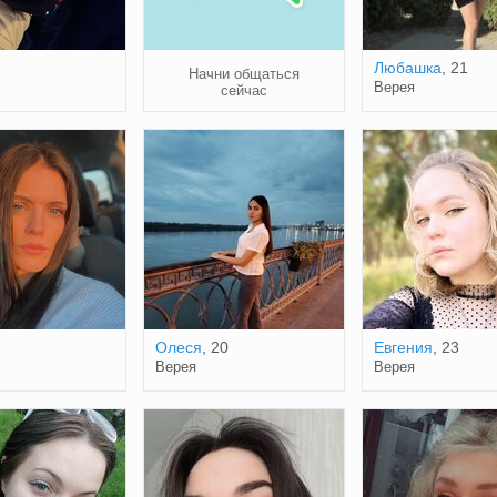
Любашка
, 21
Начни общаться
Верея
сейчас
Олеся
, 20
Евгения
, 23
Верея
Верея