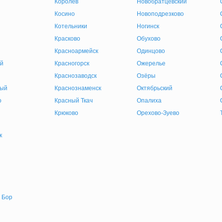
Королев
Новобратцевский
Косино
Новоподрезково
Котельники
Ногинск
Красково
Обухово
Красноармейск
Одинцово
й
Красногорск
Ожерелье
Краснозаводск
Озёры
ный
Краснознаменск
Октябрьский
о
Красный Ткач
Опалиха
Крюково
Орехово-Зуево
к
 Бор