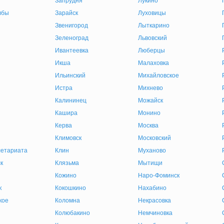
Запрудня
Лукино
лбы
Зарайск
Луховицы
Звенигород
Лыткарино
Зеленоград
Львовский
Ивантеевка
Люберцы
Икша
Малаховка
Ильинский
Михайловское
Истра
Михнево
Калининец
Можайск
Кашира
Монино
Керва
Москва
Климовск
Московский
етариата
Клин
Муханово
к
Клязьма
Мытищи
Кожино
Наро-Фоминск
к
Кокошкино
Нахабино
кое
Коломна
Некрасовка
Колюбакино
Немчиновка