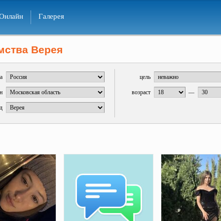
Онлайн
Галерея
мства Верея
а
цель
н
возраст
—
д