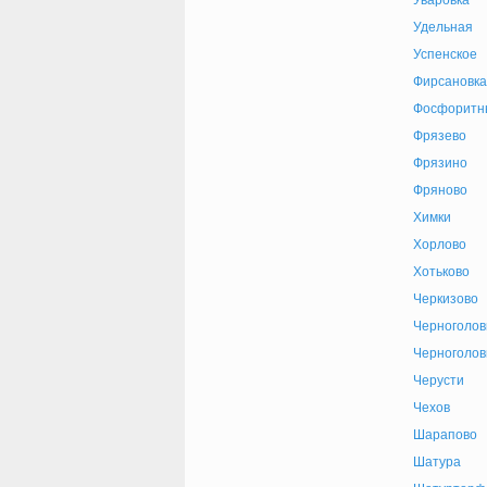
Уваровка
Удельная
Успенское
Фирсановка
Фосфоритн
Фрязево
Фрязино
Фряново
Химки
Хорлово
Хотьково
Черкизово
Черноголов
Черноголов
Черусти
Чехов
Шарапово
Шатура