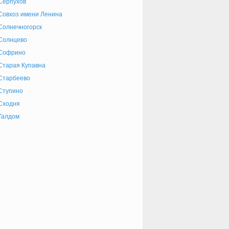
Серпухов
Совхоз имени Ленина
Солнечногорск
Солнцево
Софрино
Старая Купавна
Старбеево
Ступино
Сходня
Талдом