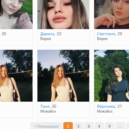
, 25
Дарина
, 23
Светлана
, 29
Верея
Верея
Таня
, 25
Вероника
, 27
Можайск
Можайск
< Предыдущие
1
2
3
4
5
...