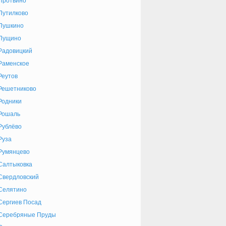
Протвино
Путилково
Пушкино
Пущино
Радовицкий
Раменское
Реутов
Решетниково
Родники
Рошаль
Рублёво
Руза
Румянцево
Салтыковка
Свердловский
Селятино
Сергиев Посад
Серебряные Пруды