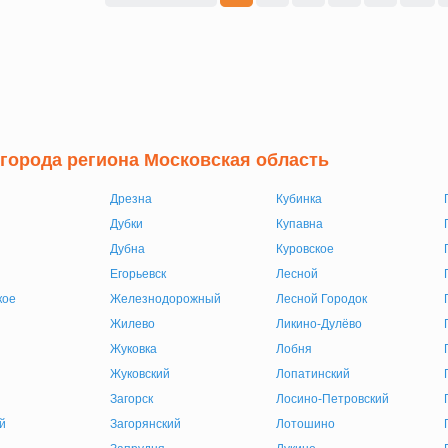
 города региона Московская область
Дрезна
Кубинка
Дубки
Купавна
Дубна
Куровское
Егорьевск
Лесной
кое
Железнодорожный
Лесной Городок
Жилево
Ликино-Дулёво
Жуковка
Лобня
Жуковский
Лопатинский
Загорск
Лосино-Петровский
й
Загорянский
Лотошино