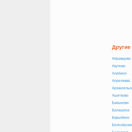
Другие
Абрамцево
Акулово
Алабино
Апрелевка
Архангельс
Ашитково
Бакшеево
Балашиха
Барыбино
Белозёрски