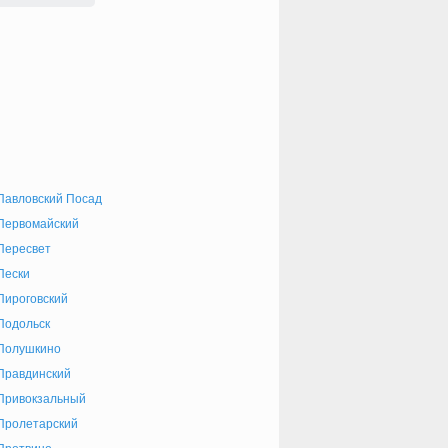
Павловский Посад
Первомайский
Пересвет
Пески
Пироговский
Подольск
Полушкино
Правдинский
Привокзальный
Пролетарский