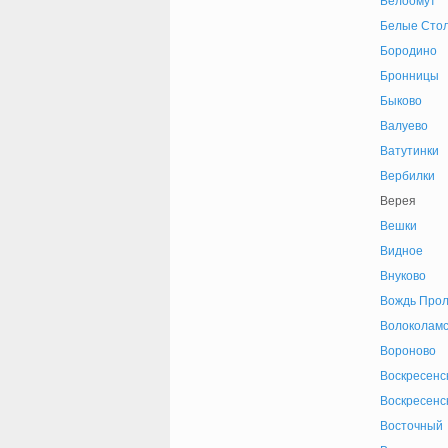
Белоомут
Белые Сто
Бородино
Бронницы
Быково
Валуево
Ватутинки
Вербилки
Верея
Вешки
Видное
Внуково
Вождь Прол
Волоколамс
Вороново
Воскресенс
Воскресенс
Восточный