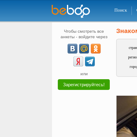
Поиск
Знако
Чтобы смотреть все
анкеты - войдите через
стран
регио
горо
или
Зарегистрируйтесь!