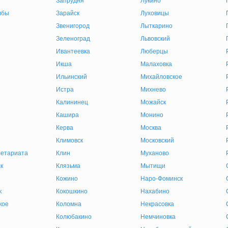
Запрудня
Лукино
лбы
Зарайск
Луховицы
Звенигород
Лыткарино
Зеленоград
Львовский
Ивантеевка
Люберцы
Икша
Малаховка
Ильинский
Михайловское
Истра
Михнево
Калининец
Можайск
Кашира
Монино
Керва
Москва
Климовск
Московский
етариата
Клин
Муханово
к
Клязьма
Мытищи
Кожино
Наро-Фоминск
к
Кокошкино
Нахабино
кое
Коломна
Некрасовка
Колюбакино
Немчиновка