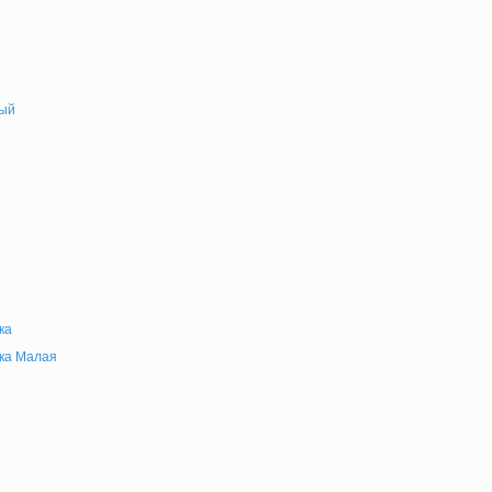
ый
ка
ка Малая