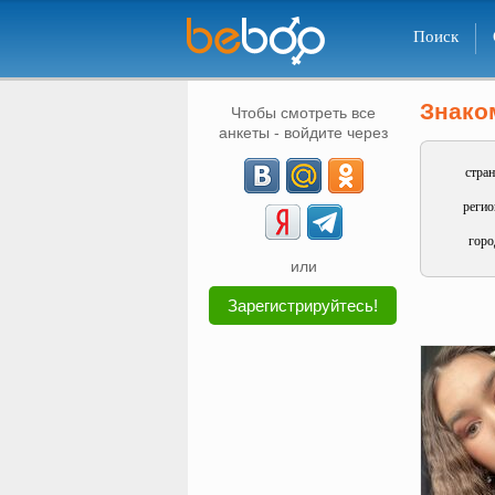
Поиск
Знако
Чтобы смотреть все
анкеты - войдите через
стран
регио
горо
или
Зарегистрируйтесь!