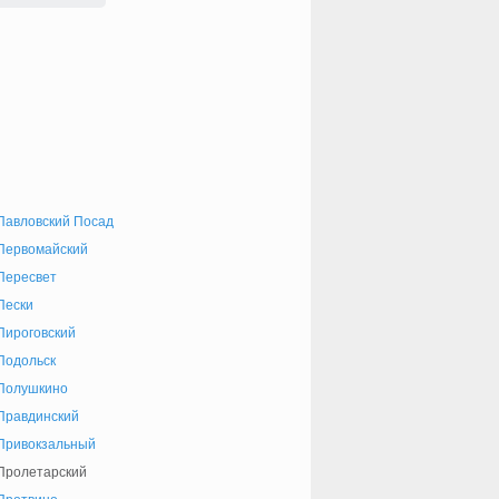
Павловский Посад
Первомайский
Пересвет
Пески
Пироговский
Подольск
Полушкино
Правдинский
Привокзальный
Пролетарский