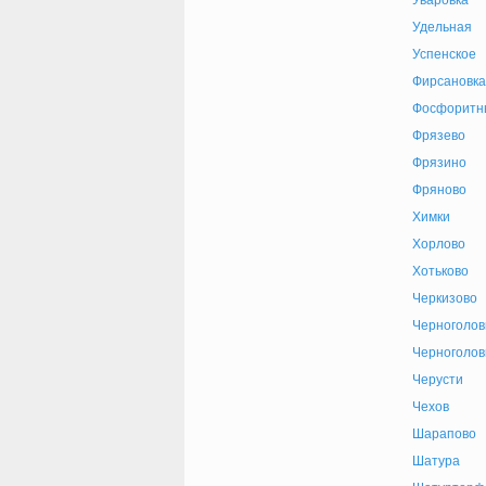
Уваровка
Удельная
Успенское
Фирсановка
Фосфоритн
Фрязево
Фрязино
Фряново
Химки
Хорлово
Хотьково
Черкизово
Черноголов
Черноголов
Черусти
Чехов
Шарапово
Шатура