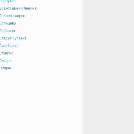
Серпухов
Совхоз имени Ленина
Солнечногорск
Солнцево
Софрино
Старая Купавна
Старбеево
Ступино
Сходня
Талдом