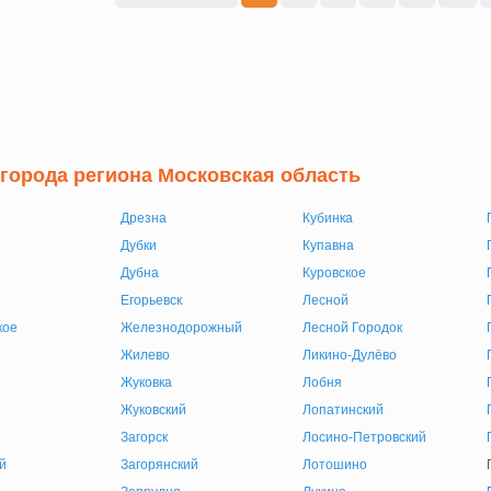
 города региона Московская область
Дрезна
Кубинка
Дубки
Купавна
Дубна
Куровское
Егорьевск
Лесной
кое
Железнодорожный
Лесной Городок
Жилево
Ликино-Дулёво
Жуковка
Лобня
Жуковский
Лопатинский
Загорск
Лосино-Петровский
й
Загорянский
Лотошино