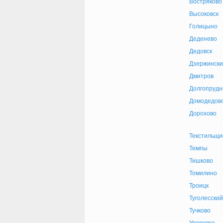
Востряково
Высоковск
Голицыно
Деденево
Дедовск
Дзержински
Дмитров
Долгопруд
Домодедов
Дорохово
Текстильщи
Темпы
Тишково
Томилино
Троицк
Туголесский
Тучково