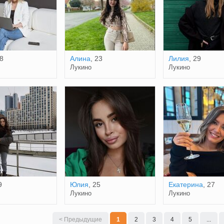
28
Алина
, 23
Лилия
, 29
Лукино
Лукино
9
Юлия
, 25
Екатерина
, 27
Лукино
Лукино
< Предыдущие
1
2
3
4
5
...