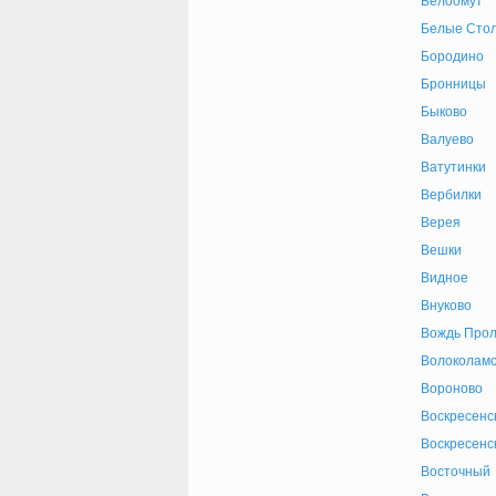
Белоомут
Белые Сто
Бородино
Бронницы
Быково
Валуево
Ватутинки
Вербилки
Верея
Вешки
Видное
Внуково
Вождь Прол
Волоколамс
Вороново
Воскресенс
Воскресенс
Восточный