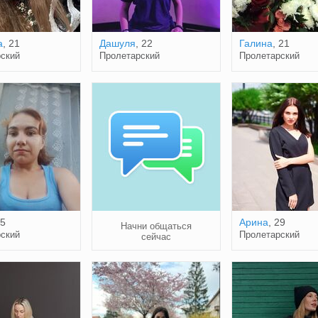
а
, 21
Дашуля
, 22
Галина
, 21
ский
Пролетарский
Пролетарский
25
Арина
, 29
Начни общаться
ский
Пролетарский
сейчас