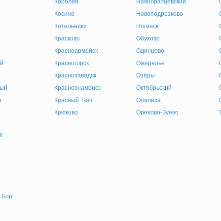
Королев
Новобратцевский
Косино
Новоподрезково
Котельники
Ногинск
Красково
Обухово
Красноармейск
Одинцово
й
Красногорск
Ожерелье
Краснозаводск
Озёры
ный
Краснознаменск
Октябрьский
о
Красный Ткач
Опалиха
Крюково
Орехово-Зуево
к
 Бор