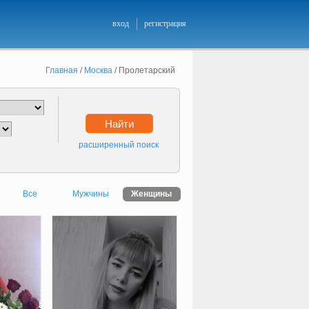
вход
регистрация
Главная
/
Москва
/
Пролетарский
Найти
расширенный поиск
Все
Мужчины
Женщины