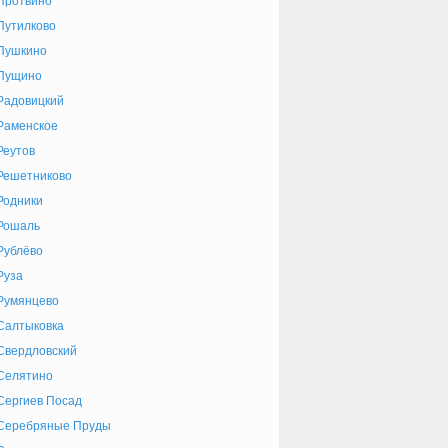
Протвино
Путилково
Пушкино
Пущино
Радовицкий
Раменское
Реутов
Решетниково
Родники
Рошаль
Рублёво
Руза
Румянцево
Салтыковка
Свердловский
Селятино
Сергиев Посад
Серебряные Пруды