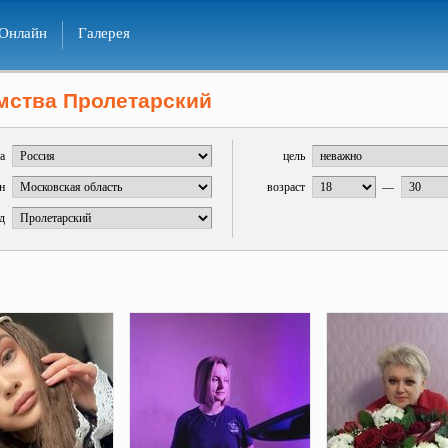
Онлайн
Галерея
мства Пролетарский
а
цель
н
возраст
—
д