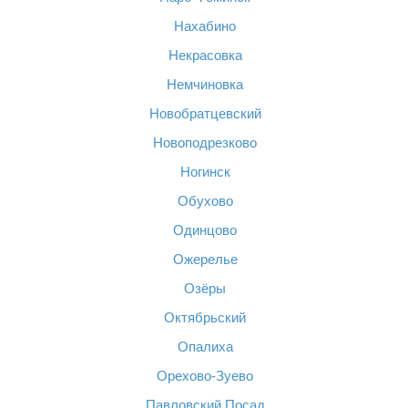
Нахабино
Некрасовка
Немчиновка
Новобратцевский
Новоподрезково
Ногинск
Обухово
Одинцово
Ожерелье
Озёры
Октябрьский
Опалиха
Орехово-Зуево
Павловский Посад