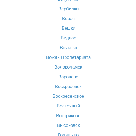
Вербилки
Верея
Вешки
Видное
Внуково
Вождь Пролетариата
Волоколамск
Вороново
Воскресенск
Воскресенское
Восточный
Востряково
Высоковск
Голицыно