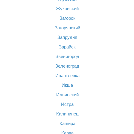
Жуковский
Загорск
Загорянский
Запрудня
Зарайск
Звенигород
Зеленоград
Ивантеевка
Икша
Ильинский
Истра
Калининец
Кашира
Керва