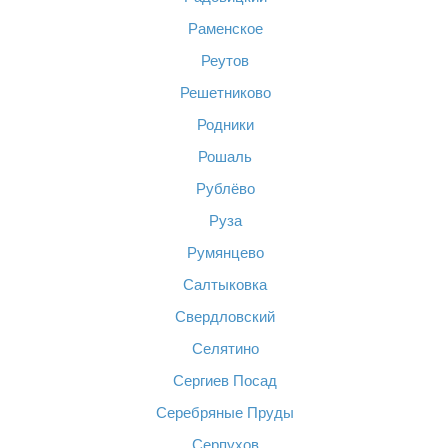
Раменское
Реутов
Решетниково
Родники
Рошаль
Рублёво
Руза
Румянцево
Салтыковка
Свердловский
Селятино
Сергиев Посад
Серебряные Пруды
Серпухов