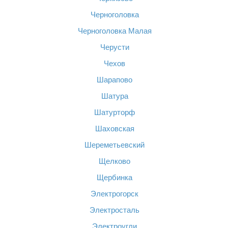
Черноголовка
Черноголовка Малая
Черусти
Чехов
Шарапово
Шатура
Шатурторф
Шаховская
Шереметьевский
Щелково
Щербинка
Электрогорск
Электросталь
Электроугли