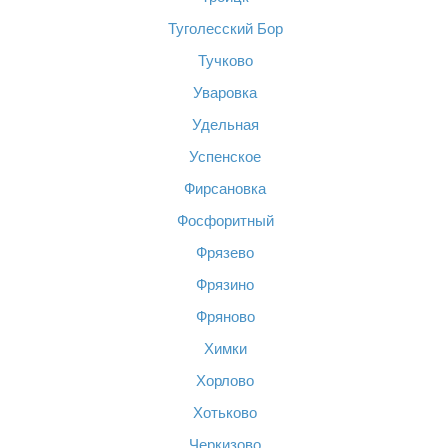
Туголесский Бор
Тучково
Уваровка
Удельная
Успенское
Фирсановка
Фосфоритный
Фрязево
Фрязино
Фряново
Химки
Хорлово
Хотьково
Черкизово