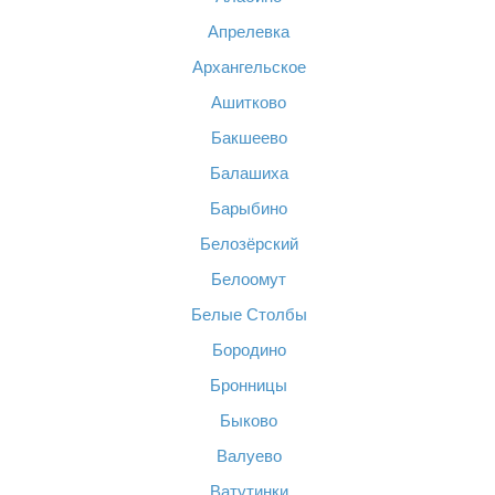
Апрелевка
Архангельское
Ашитково
Бакшеево
Балашиха
Барыбино
Белозёрский
Белоомут
Белые Столбы
Бородино
Бронницы
Быково
Валуево
Ватутинки