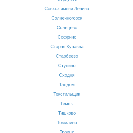
Совхоз имени Ленина
Солнечногорск
Солнцево
Софрино
Старая Купавна
Старбеево
Ступино
Сходня
Талдом
Текстильщик
Темпы
Тишково
Томилино
Троицк