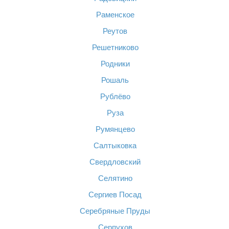
Раменское
Реутов
Решетниково
Родники
Рошаль
Рублёво
Руза
Румянцево
Салтыковка
Свердловский
Селятино
Сергиев Посад
Серебряные Пруды
Серпухов