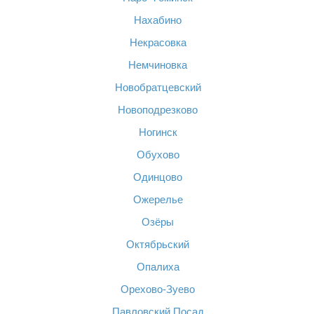
Нахабино
Некрасовка
Немчиновка
Новобратцевский
Новоподрезково
Ногинск
Обухово
Одинцово
Ожерелье
Озёры
Октябрьский
Опалиха
Орехово-Зуево
Павловский Посад