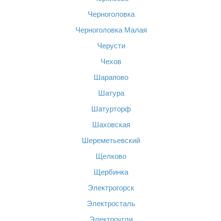
Черноголовка
Черноголовка Малая
Черусти
Чехов
Шарапово
Шатура
Шатурторф
Шаховская
Шереметьевский
Щелково
Щербинка
Электрогорск
Электросталь
Электроугли