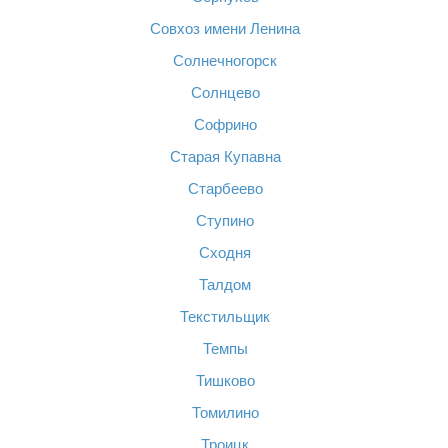
Совхоз имени Ленина
Солнечногорск
Солнцево
Софрино
Старая Купавна
Старбеево
Ступино
Сходня
Талдом
Текстильщик
Темпы
Тишково
Томилино
Троицк