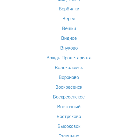
Вербилки
Верея
Вешки
Видное
Внуково
Вождь Пролетариата
Волоколамск
Вороново
Воскресенск
Воскресенское
Восточный
Востряково
Высоковск
Голицыно