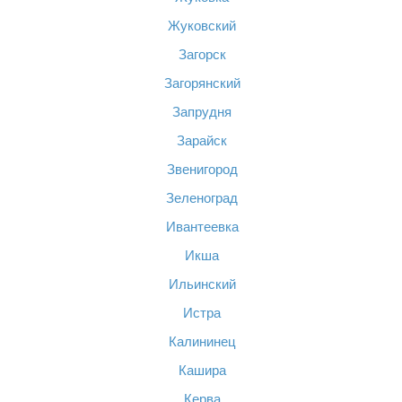
Жуковский
Загорск
Загорянский
Запрудня
Зарайск
Звенигород
Зеленоград
Ивантеевка
Икша
Ильинский
Истра
Калининец
Кашира
Керва