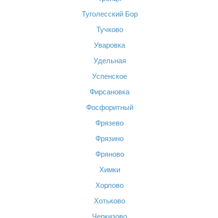
Туголесский Бор
Тучково
Уваровка
Удельная
Успенское
Фирсановка
Фосфоритный
Фрязево
Фрязино
Фряново
Химки
Хорлово
Хотьково
Черкизово