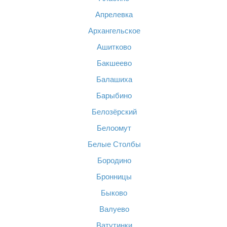
Апрелевка
Архангельское
Ашитково
Бакшеево
Балашиха
Барыбино
Белозёрский
Белоомут
Белые Столбы
Бородино
Бронницы
Быково
Валуево
Ватутинки