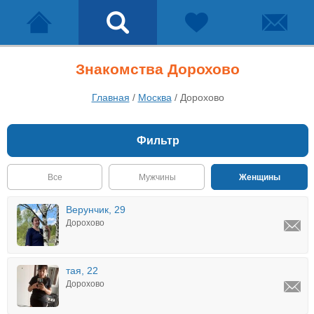
Знакомства Дорохово
Главная
/
Москва
/
Дорохово
Фильтр
Все
Мужчины
Женщины
Верунчик, 29
Дорохово
тая, 22
Дорохово