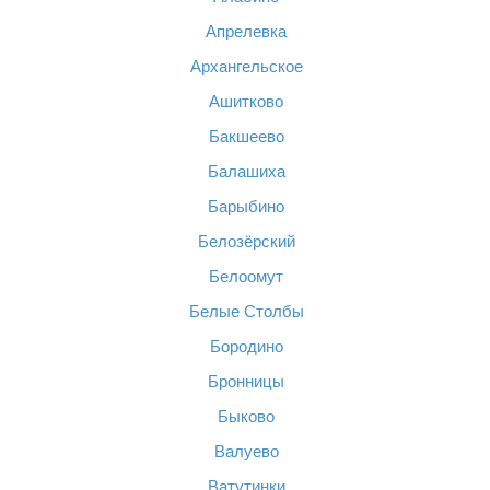
Апрелевка
Архангельское
Ашитково
Бакшеево
Балашиха
Барыбино
Белозёрский
Белоомут
Белые Столбы
Бородино
Бронницы
Быково
Валуево
Ватутинки