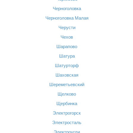
Черноголовка
Черноголовка Малая
Черусти
Чехов
Шарапово
Шатура
Шатурторф
Шаховская
Шереметьевский
Щелково
Щербинка
Электрогорск
Электросталь
Электроугли