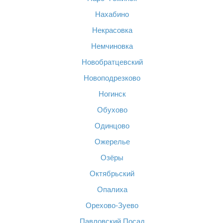
Нахабино
Некрасовка
Немчиновка
Новобратцевский
Новоподрезково
Ногинск
Обухово
Одинцово
Ожерелье
Озёры
Октябрьский
Опалиха
Орехово-Зуево
Павловский Посад