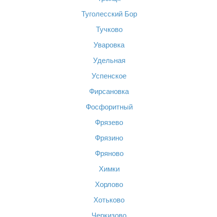
Туголесский Бор
Тучково
Уваровка
Удельная
Успенское
Фирсановка
Фосфоритный
Фрязево
Фрязино
Фряново
Химки
Хорлово
Хотьково
Черкизово