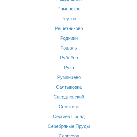
Раменское
Реутов
Решетниково
Родники
Рошаль
Рублёво
Руза
Румянцево
Салтыковка
Свердловский
Селятино
Сергиев Посад
Серебряные Пруды
Серпухов