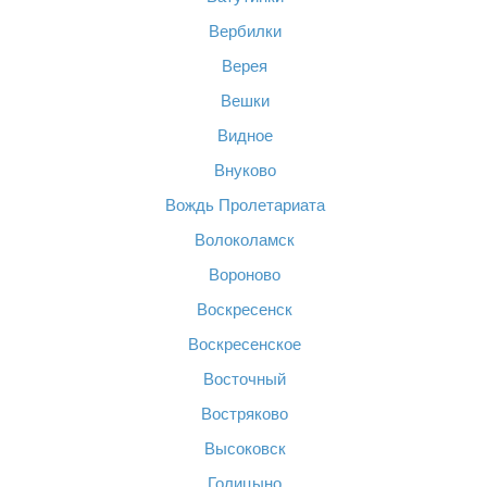
Вербилки
Верея
Вешки
Видное
Внуково
Вождь Пролетариата
Волоколамск
Вороново
Воскресенск
Воскресенское
Восточный
Востряково
Высоковск
Голицыно