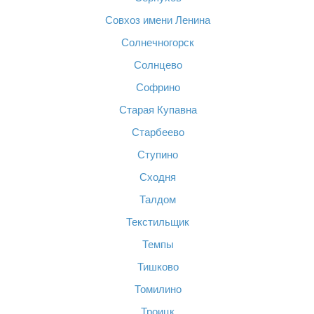
Совхоз имени Ленина
Солнечногорск
Солнцево
Софрино
Старая Купавна
Старбеево
Ступино
Сходня
Талдом
Текстильщик
Темпы
Тишково
Томилино
Троицк