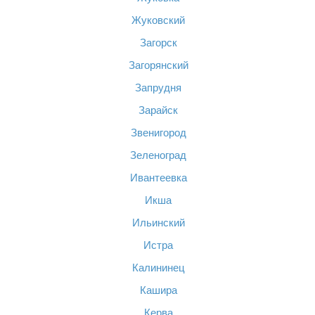
Жуковский
Загорск
Загорянский
Запрудня
Зарайск
Звенигород
Зеленоград
Ивантеевка
Икша
Ильинский
Истра
Калининец
Кашира
Керва