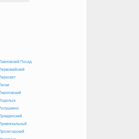
Павловский Посад
Первомайский
Пересвет
Пески
Пироговский
Подольск
Полушкино
Правдинский
Привокзальный
Пролетарский