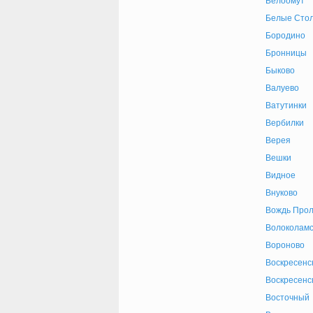
Белоомут
Белые Сто
Бородино
Бронницы
Быково
Валуево
Ватутинки
Вербилки
Верея
Вешки
Видное
Внуково
Вождь Прол
Волоколамс
Вороново
Воскресенс
Воскресенс
Восточный