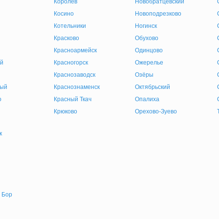
Королев
Новобратцевский
Косино
Новоподрезково
Котельники
Ногинск
Красково
Обухово
Красноармейск
Одинцово
й
Красногорск
Ожерелье
Краснозаводск
Озёры
ный
Краснознаменск
Октябрьский
о
Красный Ткач
Опалиха
Крюково
Орехово-Зуево
к
 Бор