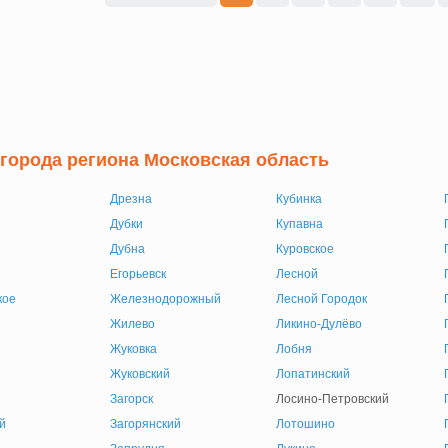
 города региона Московская область
Дрезна
Кубинка
Дубки
Купавна
Дубна
Куровское
Егорьевск
Лесной
кое
Железнодорожный
Лесной Городок
Жилево
Ликино-Дулёво
Жуковка
Лобня
Жуковский
Лопатинский
Загорск
Лосино-Петровский
й
Загорянский
Лотошино