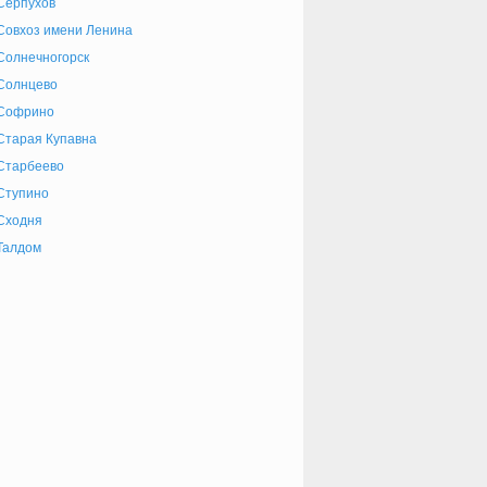
Серпухов
Совхоз имени Ленина
Солнечногорск
Солнцево
Софрино
Старая Купавна
Старбеево
Ступино
Сходня
Талдом