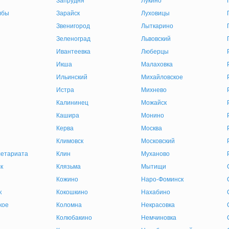
Запрудня
Лукино
лбы
Зарайск
Луховицы
Звенигород
Лыткарино
Зеленоград
Львовский
Ивантеевка
Люберцы
Икша
Малаховка
Ильинский
Михайловское
Истра
Михнево
Калининец
Можайск
Кашира
Монино
Керва
Москва
Климовск
Московский
етариата
Клин
Муханово
к
Клязьма
Мытищи
Кожино
Наро-Фоминск
к
Кокошкино
Нахабино
кое
Коломна
Некрасовка
Колюбакино
Немчиновка