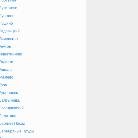
Протвино
Путилково
Пушкино
Пущино
Радовицкий
Раменское
Реутов
Решетниково
Родники
Рошаль
Рублёво
Руза
Румянцево
Салтыковка
Свердловский
Селятино
Сергиев Посад
Серебряные Пруды