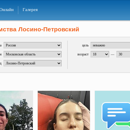
Онлайн
Галерея
мства Лосино-Петровский
а
цель
н
возраст
—
д