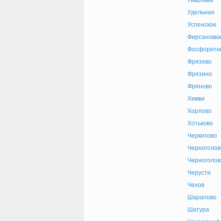
Уваровка
Удельная
Успенское
Фирсановка
Фосфоритн
Фрязево
Фрязино
Фряново
Химки
Хорлово
Хотьково
Черкизово
Черноголов
Черноголов
Черусти
Чехов
Шарапово
Шатура