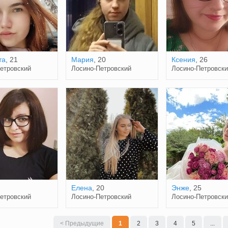
та
, 21
Мария
, 20
Ксения
, 26
етровский
Лосино-Петровский
Лосино-Петровски
Елена
, 20
Энже
, 25
етровский
Лосино-Петровский
Лосино-Петровски
< Предыдущие
1
2
3
4
5
...