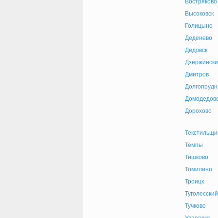
Востряково
Высоковск
Голицыно
Деденево
Дедовск
Дзержински
Дмитров
Долгопруд
Домодедов
Дорохово
Текстильщи
Темпы
Тишково
Томилино
Троицк
Туголесский
Тучково