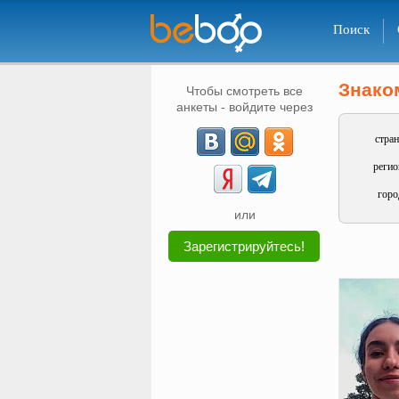
Поиск
Знако
Чтобы смотреть все
анкеты - войдите через
стран
регио
горо
или
Зарегистрируйтесь!