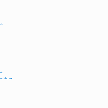
ый
ка
ка Малая