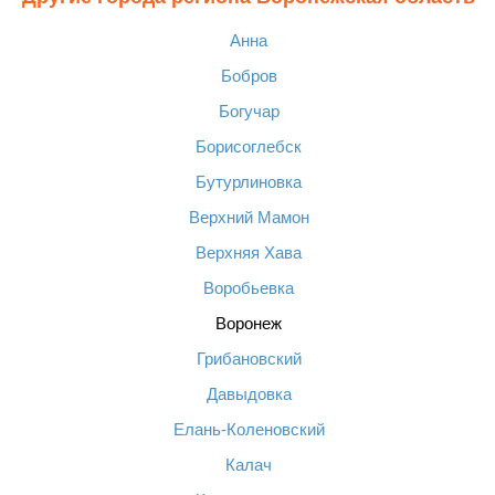
Анна
Бобров
Богучар
Борисоглебск
Бутурлиновка
Верхний Мамон
Верхняя Хава
Воробьевка
Воронеж
Грибановский
Давыдовка
Елань-Коленовский
Калач