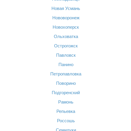
Новая Усмань
Нововоронеж
Новохоперск
Ольховатка
Острогожск
Павловск
Панино
Петропавловка
Поворино
Подгоренский
Рамонь
Репьевка
Россошь
Семилуки