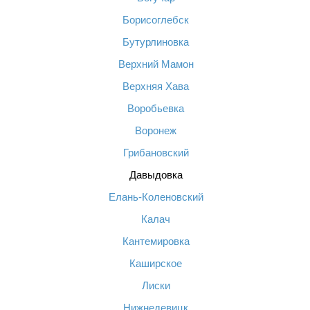
Борисоглебск
Бутурлиновка
Верхний Мамон
Верхняя Хава
Воробьевка
Воронеж
Грибановский
Давыдовка
Елань-Коленовский
Калач
Кантемировка
Каширское
Лиски
Нижнедевицк