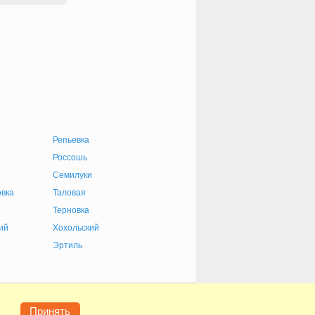
Репьевка
Россошь
Семилуки
вка
Таловая
Терновка
ий
Хохольский
Эртиль
е
Конфиденциальность
Контакты
Помощь
Принять