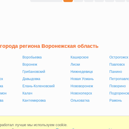
 города региона Воронежская область
Воробьевка
Каширское
Острогожск
Воронеж
Лиски
Павловск
Грибановский
Нижнедевицк
Панино
ск
Давыдовка
Новая Усмань
Петропавло
ка
Елань-Коленовский
Нововоронеж
Поворино
амон
Калач
Новохоперск
Подгоренск
ва
Кантемировка
Ольховатка
Рамонь
Мобильная версия
Соглашени
 работал лучше мы используем cookie.