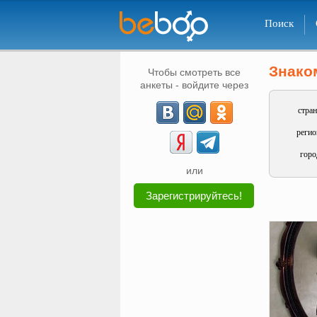
Поиск
Знако
Чтобы смотреть все
анкеты - войдите через
стран
регио
горо
или
Зарегистрируйтесь!