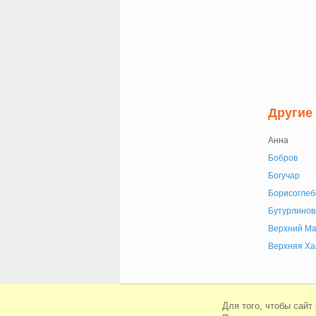
Другие
Анна
Бобров
Богучар
Борисоглеб
Бутурлинов
Верхний М
Верхняя Ха
© Сайт знакомств Beboo 2010-2026
Для того, чтобы сайт