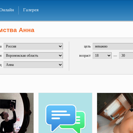
Онлайн
Галерея
мства Анна
а
цель
н
возраст
—
д