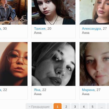
а
, 30
Таисия
, 20
Александра
, 27
Анна
Анна
a
, 22
Яна
, 22
Марина
, 27
Анна
Анна
< Предыдущие
1
2
3
4
5
...