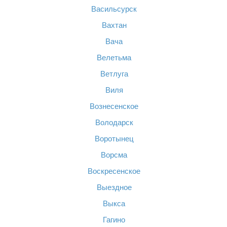
Васильсурск
Вахтан
Вача
Велетьма
Ветлуга
Виля
Вознесенское
Володарск
Воротынец
Ворсма
Воскресенское
Выездное
Выкса
Гагино