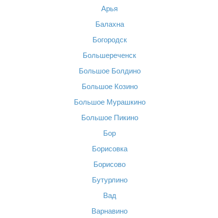
Арья
Балахна
Богородск
Большереченск
Большое Болдино
Большое Козино
Большое Мурашкино
Большое Пикино
Бор
Борисовка
Борисово
Бутурлино
Вад
Варнавино