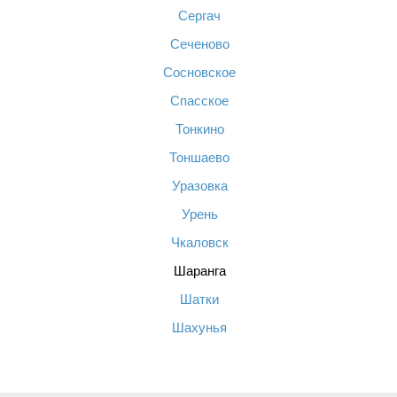
Сергач
Сеченово
Сосновское
Спасское
Тонкино
Тоншаево
Уразовка
Урень
Чкаловск
Шаранга
Шатки
Шахунья