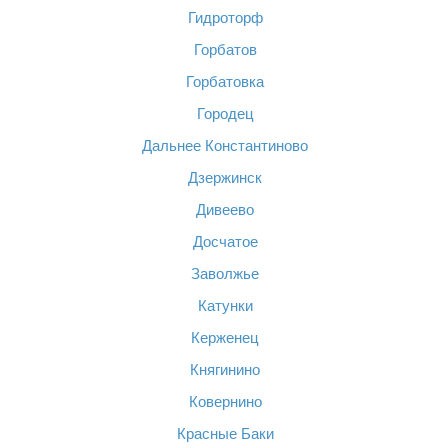
Гидроторф
Горбатов
Горбатовка
Городец
Дальнее Константиново
Дзержинск
Дивеево
Досчатое
Заволжье
Катунки
Керженец
Княгинино
Ковернино
Красные Баки