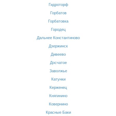
Гидроторф
Горбатов
Горбатовка
Городец
Дальнее Константиново
Дзержинск
Дивеево
Досчатое
Заволжье
Катунки
Керженец
Княгинино
Ковернино
Красные Баки