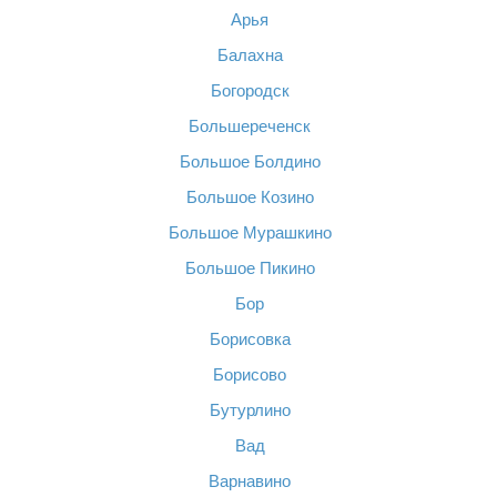
Арья
Балахна
Богородск
Большереченск
Большое Болдино
Большое Козино
Большое Мурашкино
Большое Пикино
Бор
Борисовка
Борисово
Бутурлино
Вад
Варнавино