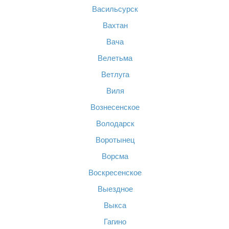
Васильсурск
Вахтан
Вача
Велетьма
Ветлуга
Виля
Вознесенское
Володарск
Воротынец
Ворсма
Воскресенское
Выездное
Выкса
Гагино