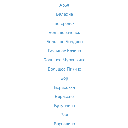
Арья
Балахна
Богородск
Большереченск
Большое Болдино
Большое Козино
Большое Мурашкино
Большое Пикино
Бор
Борисовка
Борисово
Бутурлино
Вад
Варнавино