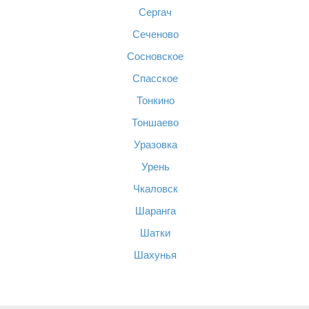
Сергач
Сеченово
Сосновское
Спасское
Тонкино
Тоншаево
Уразовка
Урень
Чкаловск
Шаранга
Шатки
Шахунья