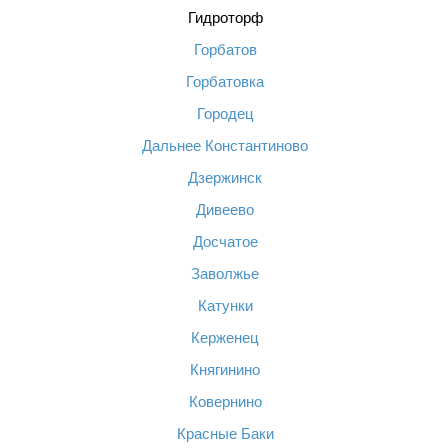
Гидроторф
Горбатов
Горбатовка
Городец
Дальнее Константиново
Дзержинск
Дивеево
Досчатое
Заволжье
Катунки
Керженец
Княгинино
Ковернино
Красные Баки