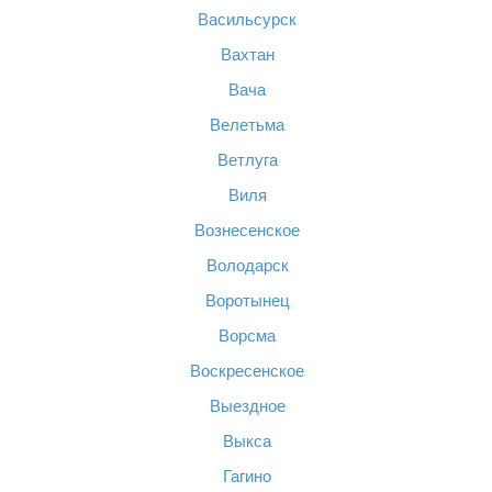
Васильсурск
Вахтан
Вача
Велетьма
Ветлуга
Виля
Вознесенское
Володарск
Воротынец
Ворсма
Воскресенское
Выездное
Выкса
Гагино