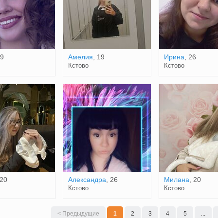
29
Амелия
, 19
Ирина
, 26
Кстово
Кстово
 20
Александра
, 26
Милана
, 20
Кстово
Кстово
< Предыдущие
1
2
3
4
5
...