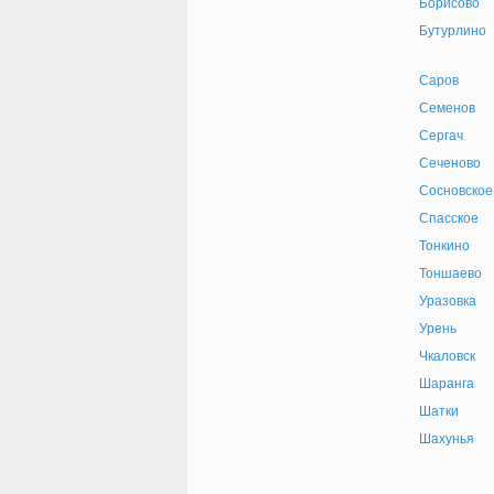
Борисово
Бутурлино
Саров
Семенов
Сергач
Сеченово
Сосновское
Спасское
Тонкино
Тоншаево
Уразовка
Урень
Чкаловск
Шаранга
Шатки
Шахунья