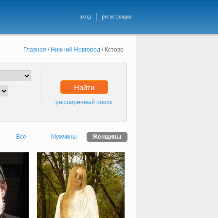
вход
регистрация
Главная
/
Нижний Новгород
/
Кстово
Найти
расширенный поиск
Все
Мужчины
Женщины