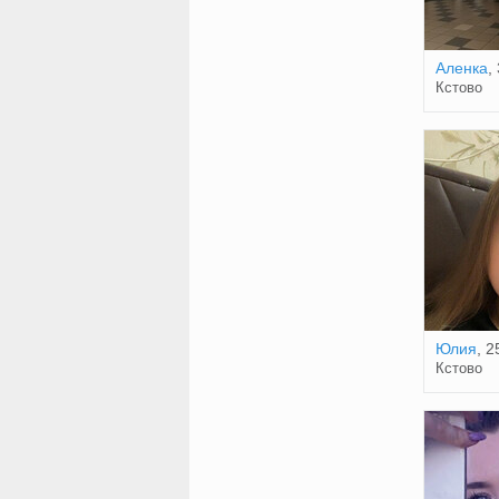
Аленка
,
Кстово
Юлия
, 2
Кстово