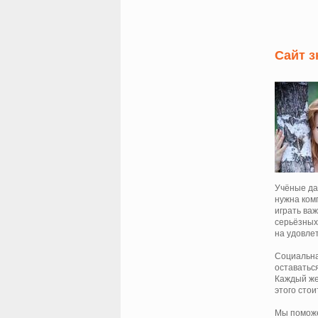
Сайт з
Учёные да
нужна ком
играть ва
серьёзных 
на удовле
Социальна
оставатьс
Каждый же
этого сто
Мы поможе