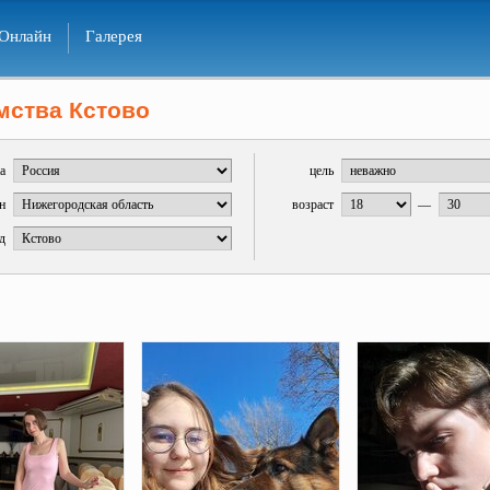
Онлайн
Галерея
мства Кстово
а
цель
н
возраст
—
д