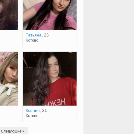
Татьяна
, 25
Кстово
Ксения
, 21
Кстово
Следующие >