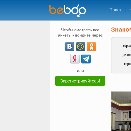
Поиск
Знако
Чтобы смотреть все
анкеты - войдите через
стран
регио
горо
или
Зарегистрируйтесь!