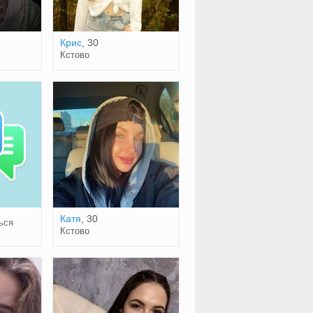
Крис
, 30
Кстово
Катя
, 30
ься
Кстово