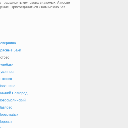
т расширить круг своих знакомых. А после
щение. Присоединиться к нам можно без
Ковернино
Красные Баки
стово
Кулебаки
Лукоянов
Лысково
Навашино
Нижний Новгород
Новосмолинский
Павлово
Первомайск
Перевоз