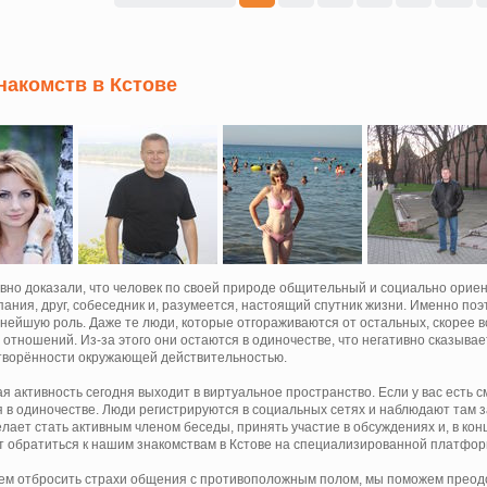
накомств в Кстове
вно доказали, что человек по своей природе общительный и социально орие
пания, друг, собеседник и, разумеется, настоящий спутник жизни. Именно по
жнейшую роль. Даже те люди, которые отгораживаются от остальных, скорее в
отношений. Из-за этого они остаются в одиночестве, что негативно сказывае
творённости окружающей действительностью.
я активность сегодня выходит в виртуальное пространство. Если у вас есть с
я в одиночестве. Люди регистрируются в социальных сетях и наблюдают там з
лает стать активным членом беседы, принять участие в обсуждениях и, в кон
ит обратиться к нашим знакомствам в Кстове на специализированной платфор
м отбросить страхи общения с противоположным полом, мы поможем преодо