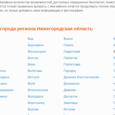
Огромное количество возможностей, доступных совершенно бесплатно, помогу
аётся только правильно выбрать, с кем именно хочется продолжать тесное об
ии, но лучше добавить свою информацию и фотографию.
 города региона Нижегородская область
Вад
Выкса
Варнавино
Гагино
Васильсурск
Гидроторф
К
Вахтан
Горбатов
Вача
Горбатовка
енск
Велетьма
Городец
олдино
Ветлуга
Дальнее Константиново
озино
Виля
Дзержинск
урашкино
Вознесенское
Дивеево
икино
Володарск
Досчатое
Воротынец
Заволжье
Ворсма
Катунки