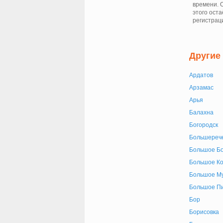
времени. 
этого ост
регистрац
Другие
Ардатов
Арзамас
Арья
Балахна
Богородск
Большереч
Большое Б
Большое К
Большое М
Большое П
Бор
Борисовка