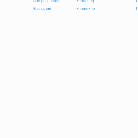
Воскресенское
Керженец
Выездное
Княгинино