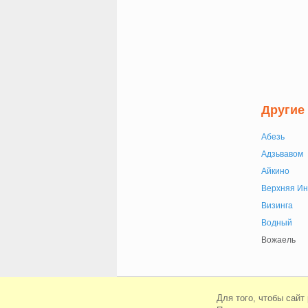
Другие
Абезь
Адзьвавом
Айкино
Верхняя Ин
Визинга
Водный
Вожаель
© Сайт знакомств Beboo 2010-2026
Для того, чтобы сайт