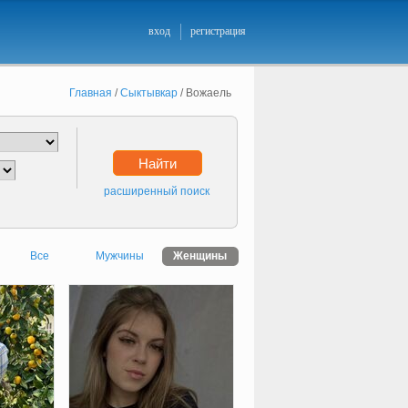
вход
регистрация
Главная
/
Сыктывкар
/
Вожаель
Найти
расширенный поиск
Все
Мужчины
Женщины