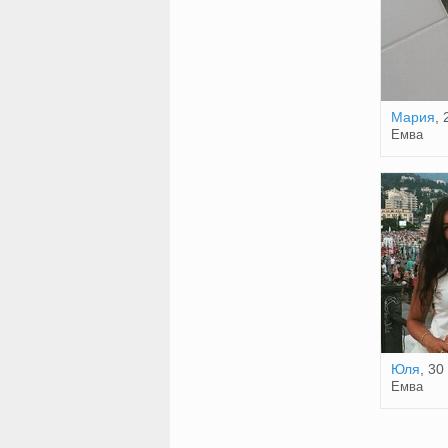
Мария
, 
Емва
Юля
, 30
Емва