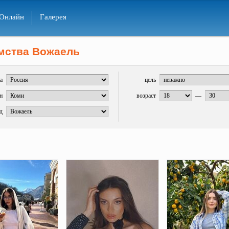
Онлайн
Галерея
мства Вожаель
а
цель
н
возраст
—
д