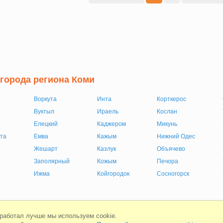
 города региона Коми
Воркута
Инта
Корткерос
Вуктыл
Ираель
Кослан
Елецкий
Каджером
Микунь
та
Емва
Кажым
Нижний Одес
Жешарт
Казлук
Объячево
Заполярный
Кожым
Печора
Ижма
Койгородок
Сосногорск
Мобильная версия
Соглашени
 работал лучше мы используем cookie.