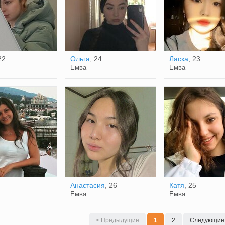
22
Ольга
, 24
Ласка
, 23
Емва
Емва
Анастасия
, 26
Катя
, 25
Емва
Емва
< Предыдущие
1
2
Следующие