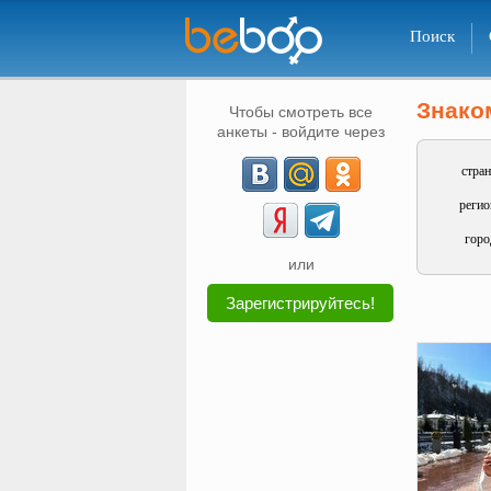
Поиск
Знако
Чтобы смотреть все
анкеты - войдите через
стран
регио
горо
или
Зарегистрируйтесь!