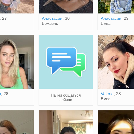
, 27
Анастасия
, 30
Анастасия
, 29
Вожаель
Емва
а
, 28
Valeria
, 23
Начни общаться
Емва
сейчас