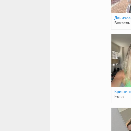
Даниэла
Вожаель
Кристин
Емва