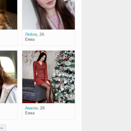
Лейла
, 26
Емва
Амели
, 26
Емва
 >