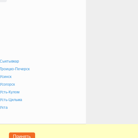
Сыктывкар
Троицко-Печерск
Усинск
Усогорск
Усть-Кулом
Усть-Цильма
Ухта
е
Конфиденциальность
Контакты
Помощь
Принять