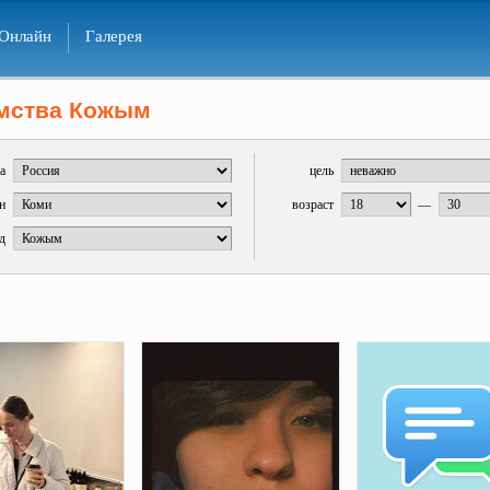
Онлайн
Галерея
мства Кожым
а
цель
н
возраст
—
д