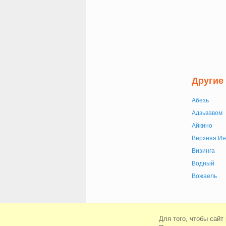
Другие
Абезь
Адзьвавом
Айкино
Верхняя Ин
Визинга
Водный
Вожаель
© Сайт знакомств Beboo 2010-2026
Для того, чтобы сайт