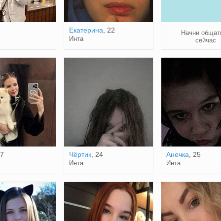
Екатерина
, 22
Начни общат
Инта
сейчас
27
Чёртик
, 24
Анечка
, 25
Инта
Инта