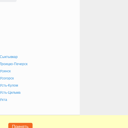
Сыктывкар
Троицко-Печерск
Усинск
Усогорск
Усть-Кулом
Усть-Цильма
Ухта
е
Конфиденциальность
Контакты
Помощь
Принять