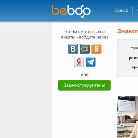
Поиск
Знако
Чтобы смотреть все
анкеты - войдите через
стран
регио
горо
или
Зарегистрируйтесь!