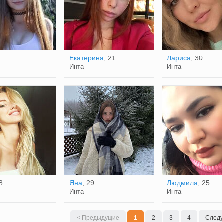
Екатерина
, 21
Лариса
, 30
Инта
Инта
8
Яна
, 29
Людмила
, 25
Инта
Инта
< Предыдущие
1
2
3
4
След