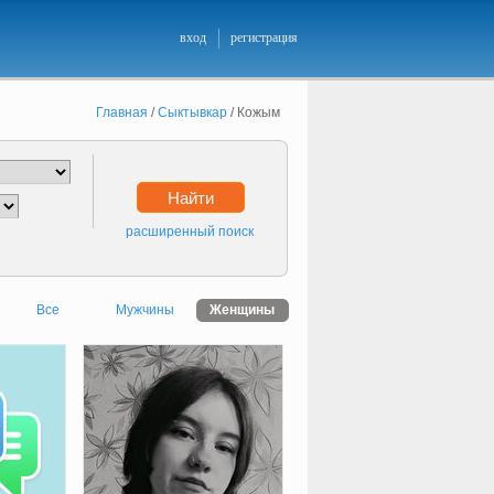
вход
регистрация
Главная
/
Сыктывкар
/
Кожым
Найти
расширенный поиск
Все
Мужчины
Женщины