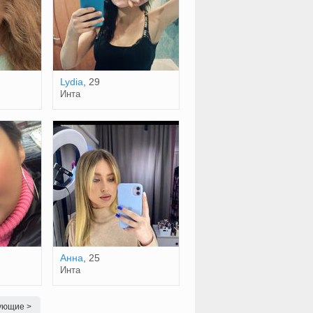
Lydia
, 29
Инта
Анна
, 25
Инта
ующие >