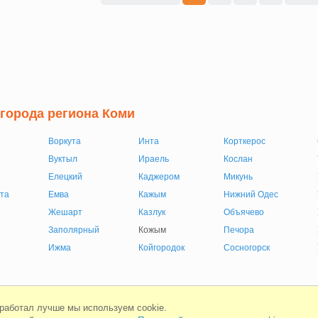
 города региона Коми
Воркута
Инта
Корткерос
Вуктыл
Ираель
Кослан
Елецкий
Каджером
Микунь
та
Емва
Кажым
Нижний Одес
Жешарт
Казлук
Объячево
Заполярный
Кожым
Печора
Ижма
Койгородок
Сосногорск
Мобильная версия
Соглашени
 работал лучше мы используем cookie.