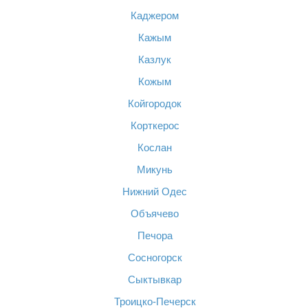
Каджером
Кажым
Казлук
Кожым
Койгородок
Корткерос
Кослан
Микунь
Нижний Одес
Объячево
Печора
Сосногорск
Сыктывкар
Троицко-Печерск