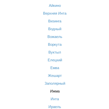
Айкино
Верхняя Инта
Визинга
Водный
Вожаель
Воркута
Вуктыл
Елецкий
Емва
Жешарт
Заполярный
Ижма
Инта
Ираель