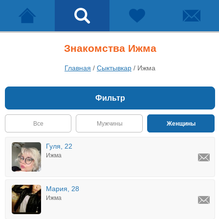
Знакомства Ижма
Главная
/
Сыктывкар
/
Ижма
Фильтр
Все
Мужчины
Женщины
Гуля, 22
Ижма
Мария, 28
Ижма