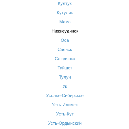
Култук
Кутулик
Мама
Нижнеудинск
Оса
Саянск
Слюдянка
Тайшет
Тулун
Ук
Усолье-Сибирское
Усть-Илимск
Усть-Кут
Усть-Ордынский