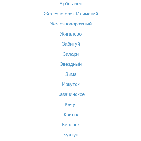
Ербогачен
Железногорск-Илимский
Железнодорожный
Жигалово
Забитуй
Залари
Звездный
Зима
Иркутск
Казачинское
Качуг
Квиток
Киренск
Куйтун