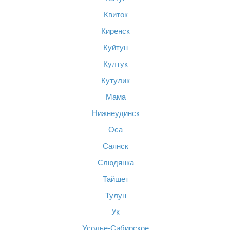
Квиток
Киренск
Куйтун
Култук
Кутулик
Мама
Нижнеудинск
Оса
Саянск
Слюдянка
Тайшет
Тулун
Ук
Усолье-Сибирское