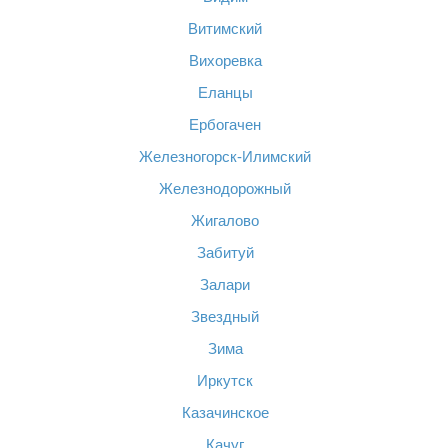
Витимский
Вихоревка
Еланцы
Ербогачен
Железногорск-Илимский
Железнодорожный
Жигалово
Забитуй
Залари
Звездный
Зима
Иркутск
Казачинское
Качуг