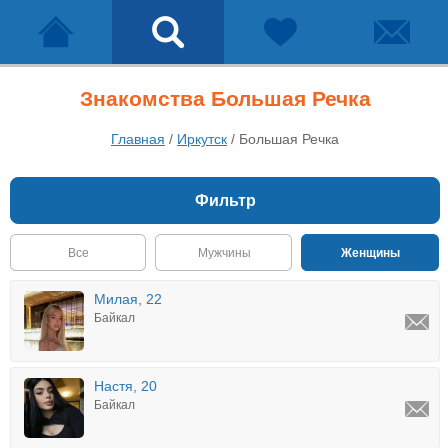
Знакомства Большая Речка
Главная
/
Иркутск
/
Большая Речка
Фильтр
Все
Мужчины
Женщины
Милая, 22
Байкал
Настя, 20
Байкал