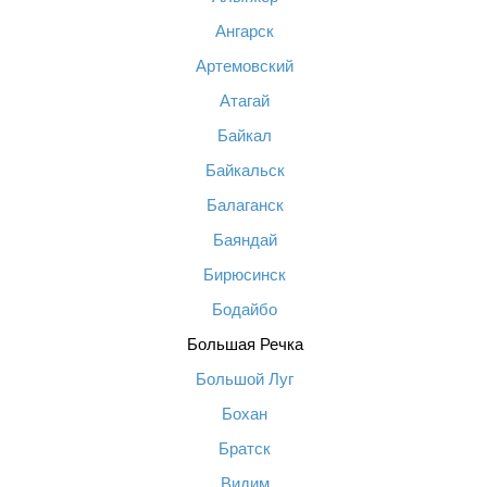
Ангарск
Артемовский
Атагай
Байкал
Байкальск
Балаганск
Баяндай
Бирюсинск
Бодайбо
Большая Речка
Большой Луг
Бохан
Братск
Видим