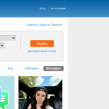
вход
регистрация
Главная
/
Иркутск
/
Братск
Найти
расширенный поиск
Все
Мужчины
Женщины