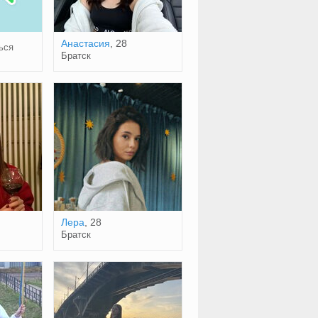
Анастасия
, 28
ься
Братск
Лера
, 28
Братск