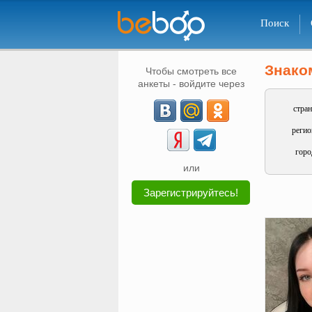
Поиск
Знако
Чтобы смотреть все
анкеты - войдите через
стран
регио
горо
или
Зарегистрируйтесь!