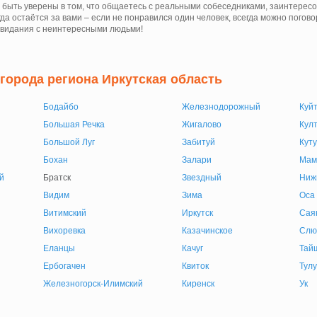
 быть уверены в том, что общаетесь с реальными собеседниками, заинтерес
да остаётся за вами – если не понравился один человек, всегда можно погово
свидания с неинтересными людьми!
 города региона Иркутская область
Бодайбо
Железнодорожный
Куй
Большая Речка
Жигалово
Култ
Большой Луг
Забитуй
Куту
Бохан
Залари
Мам
й
Братск
Звездный
Ниж
Видим
Зима
Оса
Витимский
Иркутск
Сая
Вихоревка
Казачинское
Слю
Еланцы
Качуг
Тай
Ербогачен
Квиток
Тул
Железногорск-Илимский
Киренск
Ук