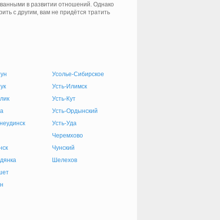
ованными в развитии отношений. Однако
рить с другим, вам не придётся тратить
тун
Усолье-Сибирское
ук
Усть-Илимск
лик
Усть-Кут
а
Усть-Ордынский
неудинск
Усть-Уда
Черемхово
нск
Чунский
дянка
Шелехов
шет
ун