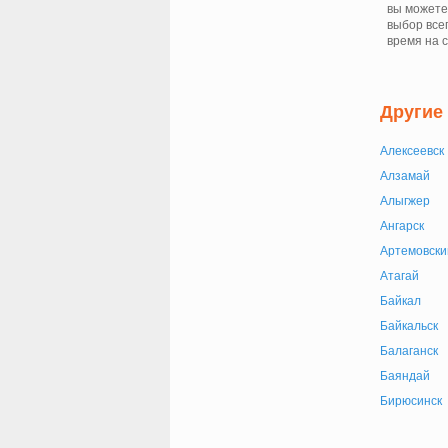
вы можете
выбор всег
время на 
Другие
Алексеевск
Алзамай
Алыгжер
Ангарск
Артемовски
Атагай
Байкал
Байкальск
Балаганск
Баяндай
Бирюсинск