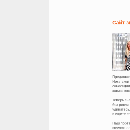
Сайт з
Предлага
Иркутской
собеседни
зависимос
Теперь зн
без регис
удивитесь,
и ищите св
Наш порта
возможнос