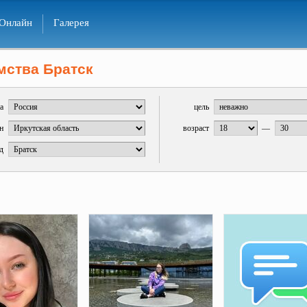
Онлайн
Галерея
мства Братск
а
цель
н
возраст
—
д