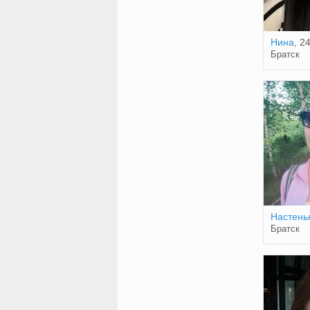
Нина
, 2
Братск
Настень
Братск