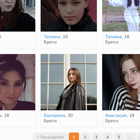
5
Татьяна
, 18
Татьяна
, 18
Братск
Братск
a
, 18
Екатерина
, 30
Анастасия
, 18
Братск
Братск
< Предыдущие
1
2
3
4
5
...