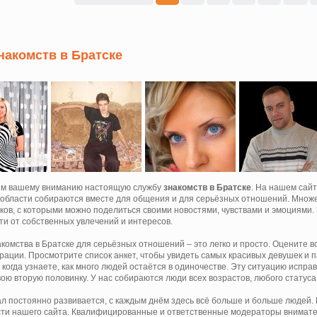
накомств в Братске
ем вашему вниманию настоящую службу
знакомств в Братске
. На нашем сай
 области собираются вместе для общения и для серьёзных отношений. Множ
ков, с которыми можно поделиться своими новостями, чувствами и эмоциями.
ти от собственных увлечений и интересов.
акомства в Братске для серьёзных отношений – это легко и просто. Оцените 
трации. Просмотрите список анкет, чтобы увидеть самых красивых девушек и 
 когда узнаете, как много людей остаётся в одиночестве. Эту ситуацию испр
ою вторую половинку. У нас собираются люди всех возрастов, любого статуса
л постоянно развивается, с каждым днём здесь всё больше и больше людей
ти нашего сайта. Квалифицированные и ответственные модераторы внимател