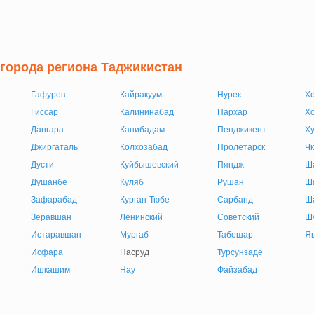
 города региона Таджикистан
Гафуров
Кайракуум
Нурек
Хо
Гиссар
Калининабад
Пархар
Хо
Дангара
Канибадам
Пенджикент
Х
Джиргаталь
Колхозабад
Пролетарск
Чк
Дусти
Куйбышевский
Пяндж
Ш
Душанбе
Куляб
Рушан
Ш
Зафарабад
Курган-Тюбе
Сарбанд
Ш
Зеравшан
Ленинский
Советский
Ш
Истаравшан
Мургаб
Табошар
Я
Исфара
Насруд
Турсунзаде
Ишкашим
Нау
Файзабад