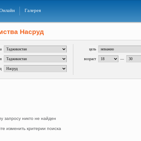
Онлайн
Галерея
мства Насруд
а
цель
н
возраст
—
д
у запросу никто не найден
те изменить критерии поиска