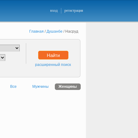
вход
регистрация
Главная
/
Душанбе
/
Насруд
Найти
расширенный поиск
Все
Мужчины
Женщины