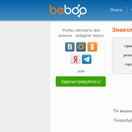
Поиск
Знако
Чтобы смотреть все
анкеты - войдите через
стран
регио
горо
или
Зарегистрируйтесь!
По вашем
Попробуй