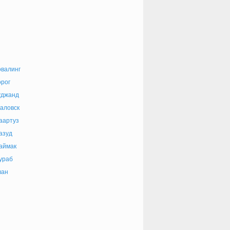
валинг
рог
уджанд
аловск
аартуз
азуд
аймак
ураб
ван