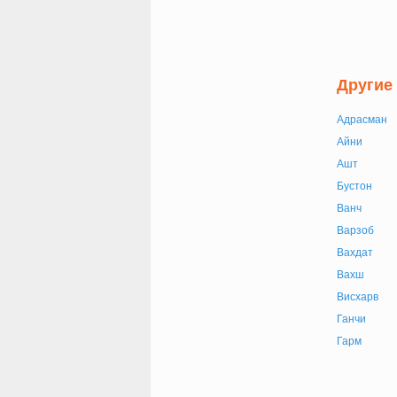
Другие
Адрасман
Айни
Ашт
Бустон
Ванч
Варзоб
Вахдат
Вахш
Висхарв
Ганчи
Гарм