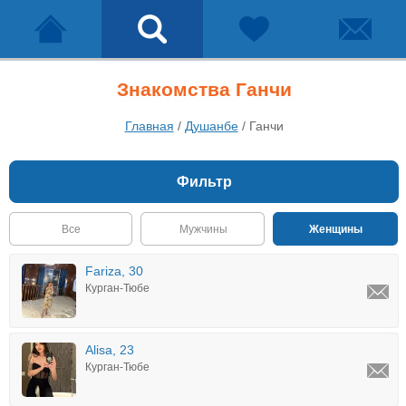
Знакомства Ганчи
Главная
/
Душанбе
/
Ганчи
Фильтр
Все
Мужчины
Женщины
Fariza, 30
Курган-Тюбе
Alisa, 23
Курган-Тюбе