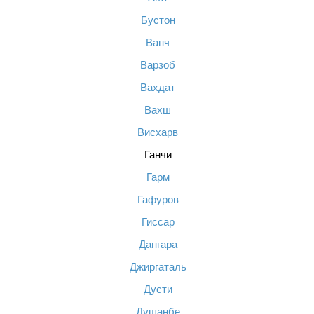
Бустон
Ванч
Варзоб
Вахдат
Вахш
Висхарв
Ганчи
Гарм
Гафуров
Гиссар
Дангара
Джиргаталь
Дусти
Душанбе