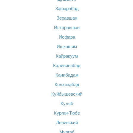
Зафарабад
Зеравшан
Истаравшан
Исфара
Ишкашим
Кайракуум
Калининабад
Канибадам
Колхозабад
Куйбышевский
Куляб
Курган-Тюбе
Ленинский
Мургаб