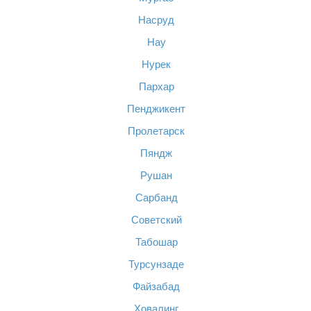
Насруд
Нау
Нурек
Пархар
Пенджикент
Пролетарск
Пяндж
Рушан
Сарбанд
Советский
Табошар
Турсунзаде
Файзабад
Ховалинг