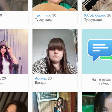
20
Takhmina
, 30
Юсуф бория
, 26
Турсунзаде
Турсунзаде
, 29
Амина
, 20
Начни общат
де
Вахдат
сейчас