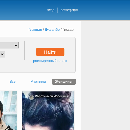
вход
регистрация
Главная
/
Душанбе
/
Гиссар
Найти
расширенный поиск
Все
Мужчины
Женщины