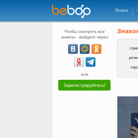
Поиск
Знако
Чтобы смотреть все
анкеты - войдите через
стран
регио
горо
или
Зарегистрируйтесь!