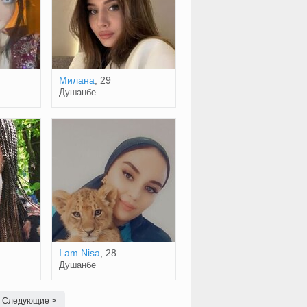
Милана
, 29
Душанбе
I am Nisa
, 28
Душанбе
Следующие >