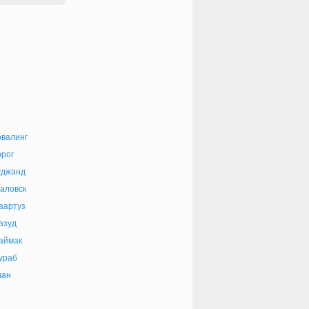
валинг
рог
уджанд
аловск
аартуз
азуд
аймак
ураб
ван