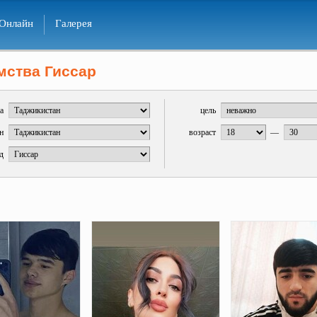
Онлайн
Галерея
мства Гиссар
а
цель
н
возраст
—
д