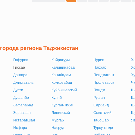
 города региона Таджикистан
Гафуров
Кайракуум
Нурек
Хо
Гиссар
Калининабад
Пархар
Хо
Дангара
Канибадам
Пенджикент
Х
Джиргаталь
Колхозабад
Пролетарск
Чк
Дусти
Куйбышевский
Пяндж
Ш
Душанбе
Куляб
Рушан
Ш
Зафарабад
Курган-Тюбе
Сарбанд
Ш
Зеравшан
Ленинский
Советский
Ш
Истаравшан
Мургаб
Табошар
Я
Исфара
Насруд
Турсунзаде