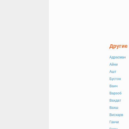
Другие
Адрасман
Айни
Ашт
Бустон
Ванч
Варзоб
Вахдат
Вахш
Висхарв
Ганчи