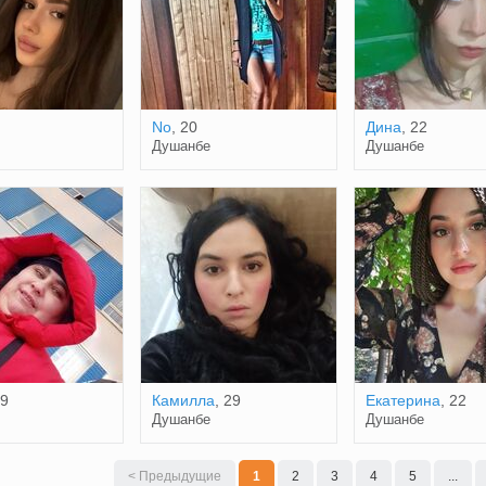
No
, 20
Дина
, 22
Душанбе
Душанбе
29
Камилла
, 29
Екатерина
, 22
Душанбе
Душанбе
< Предыдущие
1
2
3
4
5
...