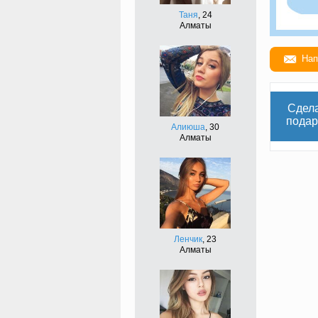
Таня
, 24
Алматы
Нап
Сдел
подар
Алиюша
, 30
Алматы
Ленчик
, 23
Алматы