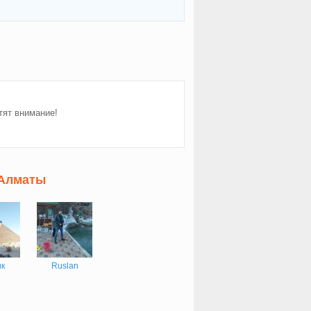
тят внимание!
 Алматы
к
Ruslan