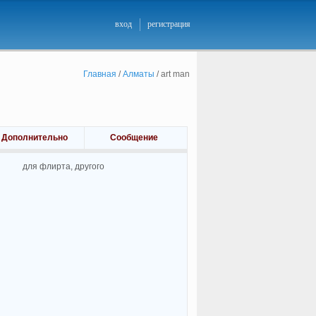
вход
регистрация
Главная
/
Алматы
/
art man
Дополнительно
Сообщение
для флирта, другого