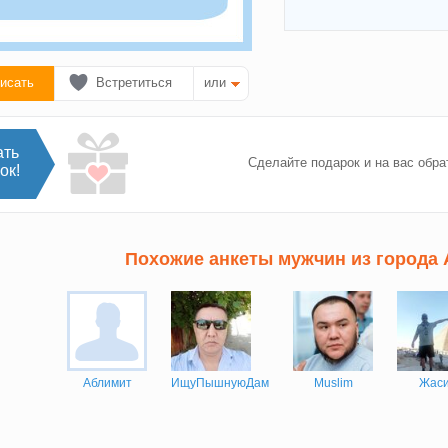
исать
Встретиться
или
ать
Сделайте подарок и на вас обра
ок!
Похожие анкеты мужчин из города
Аблимит
ИщуПышнуюДам
Muslim
Жаси