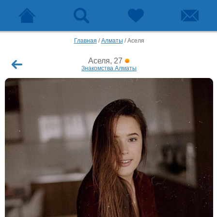
Главная
/
Алматы
/
Аселя
Аселя, 27
Знакомства Алматы