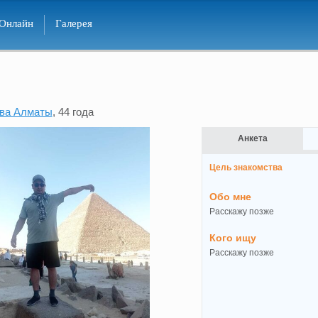
Онлайн
Галерея
ва Алматы
, 44 года
Анкета
Цель знакомства
Обо мне
Расскажу позже
Кого ищу
Расскажу позже