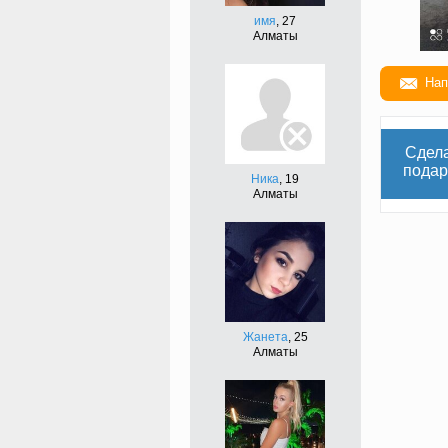
имя
, 27
Алматы
Нап
Сдел
подар
Ника
, 19
Алматы
Жанета
, 25
Алматы