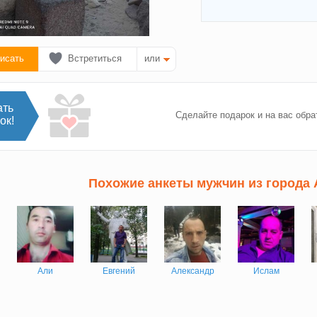
исать
Встретиться
или
ать
Сделайте подарок и на вас обра
ок!
Похожие анкеты мужчин из города
Али
Евгений
Александр
Ислам