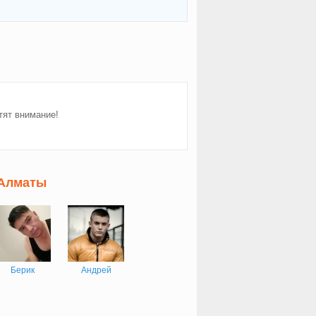
тят внимание!
 Алматы
Берик
Андрей