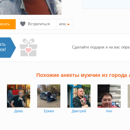
исать
Встретиться
или
ать
Сделайте подарок и на вас обра
ок!
Похожие анкеты мужчин из города
Дима
Ермек
Дмитрий
Аян