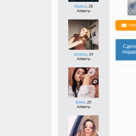
Madina
, 28
Алматы
Нап
Сдел
подар
amaliya
, 24
Алматы
Юлия
, 25
Алматы