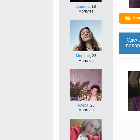
Дарина
, 18
Могилёв
Нап
Сдел
подар
Марина
, 23
Могилёв
Алеся
, 23
Могилёв