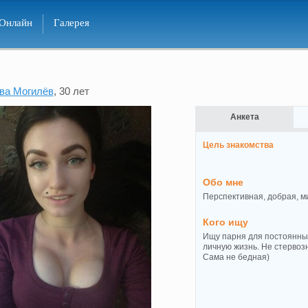
Онлайн
Галерея
ва Могилёв
, 30 лет
Анкета
Цель знакомства
Обо мне
Перспективная, добрая, м
Кого ищу
Ищу парня для постоянных 
личную жизнь. Не стервоз
Сама не бедная)