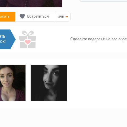
исать
Встретиться
или
ать
Сделайте подарок и на вас обра
ок!