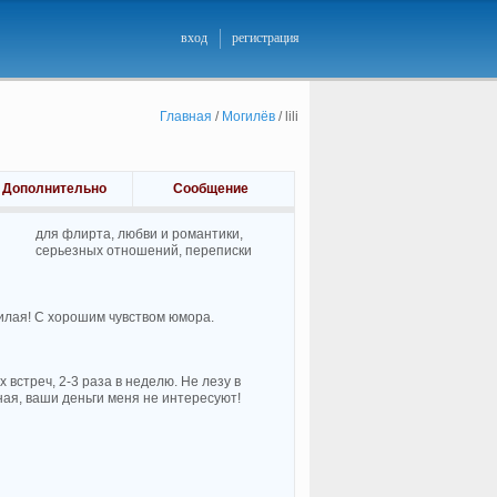
вход
регистрация
Главная
/
Могилёв
/
lili
Дополнительно
Сообщение
для флирта, любви и романтики,
cерьезных отношений, переписки
илая! С хорошим чувством юмора.
встреч, 2-3 раза в неделю. Не лезу в
ная, ваши деньги меня не интересуют!