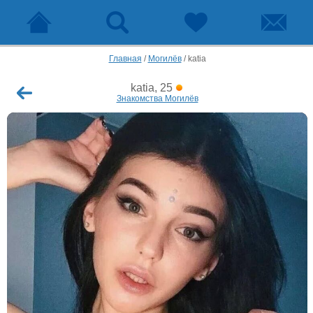
Главная
/
Могилёв
/
katia
katia, 25
Знакомства Могилёв