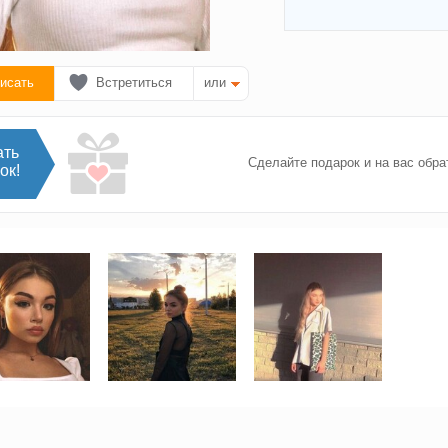
исать
Встретиться
или
ать
Сделайте подарок и на вас обра
ок!