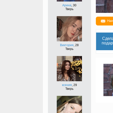
Арина
, 30
Тверь
Нап
Сдел
подар
Виктория
, 28
Тверь
ксения
, 29
Тверь