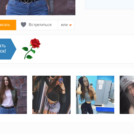
исать
Встретиться
или
ать
ок!