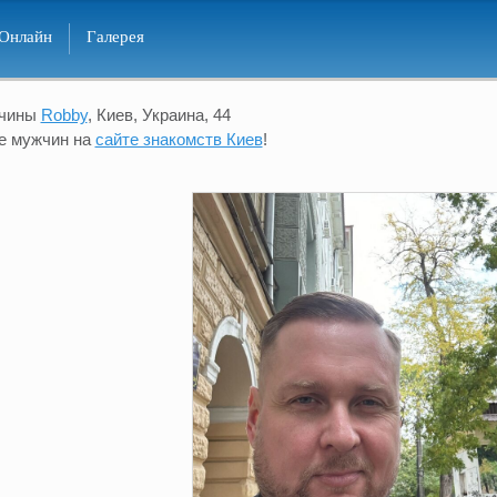
Онлайн
Галерея
жчины
Robby
, Киев, Украина, 44
е мужчин на
сайте знакомств Киев
!