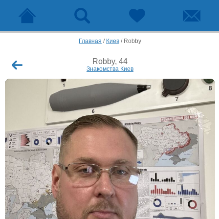
Главная
/
Киев
/
Robby
Robby, 44
Знакомства Киев