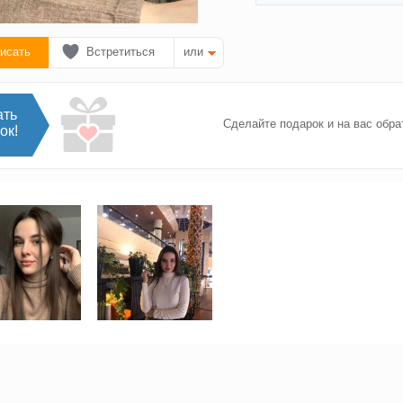
исать
Встретиться
или
ать
Сделайте подарок и на вас обра
ок!