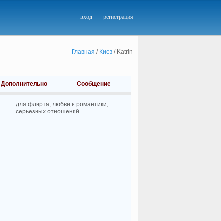
вход
регистрация
Главная
/
Киев
/
Katrin
Дополнительно
Сообщение
для флирта, любви и романтики,
cерьезных отношений