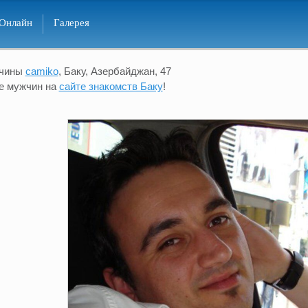
Онлайн
Галерея
жчины
camiko
, Баку, Азербайджан, 47
е мужчин на
сайте знакомств Баку
!