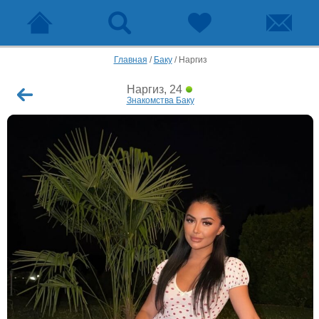
Главная
/
Баку
/
Наргиз
Наргиз, 24
Знакомства Баку