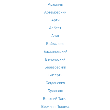
Арамиль
Артемовский
Арти
Асбест
Ачит
Байкалово
Басьяновский
Белоярский
Березовский
Бисерть
Богданович
Буланаш
Верхний Тагил
Верхняя Пышма