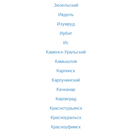
Зюзельский
Ивдель
Изумруд
Ирбит
Ис
Каменск-Уральский
Камышлов
Карпинск
Карпунинский
Качканар
Кировград
Краснотурьинск
Красноуральск
Красноуфимск