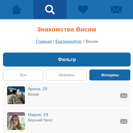
Знакомства Висим
Главная
/
Екатеринбург
/
Висим
Фильтр
Все
Мужчины
Женщины
Арина, 29
Висим
Мария, 29
Верхний Тагил