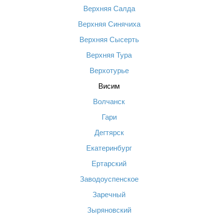
Верхняя Салда
Верхняя Синячиха
Верхняя Сысерть
Верхняя Тура
Верхотурье
Висим
Волчанск
Гари
Дегтярск
Екатеринбург
Ертарский
Заводоуспенское
Заречный
Зыряновский