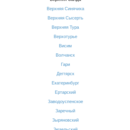
Верхняя Синячиха
Верхняя Сысерть
Верхняя Тура
Верхотурье
Висим
Волчанск
Гари
Дегтярск
Екатеринбург
Ертарский
Заводоуспенское
Заречный
Зыряновский
Зюзельский