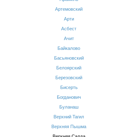
Артемовский
Арти
Асбест
Ачит
Байкалово
Басьяновский
Белоярский
Березовский
Бисерть
Богданович
Буланаш
Верхний Тагил
Верхняя Пышма
Верхняя Салда