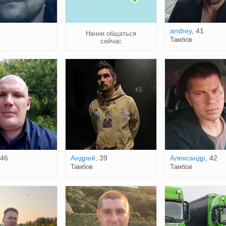
andrey
, 41
Начни общаться
Тамбов
сейчас
 46
Андрей
, 39
Александр
, 42
Тамбов
Тамбов