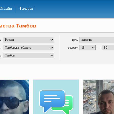
Онлайн
Галерея
мства Тамбов
а
цель
н
возраст
—
д