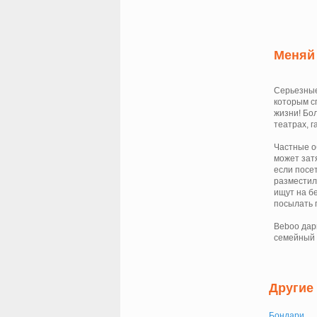
Меняй 
Серьезные
которым с
жизни! Бо
театрах, 
Частные о
может зат
если посе
разместил
ищут на б
посылать 
Beboo дар
семейный 
Другие
Бондари