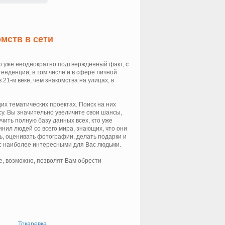
мств в сети
то уже неоднократно подтверждённый факт, с
енденции, в том числе и в сфере личной
21-м веке, чем знакомства на улицах, в
х тематических проектах. Поиск на них
у. Вы значительно увеличите свои шансы,
чить полную базу данных всех, кто уже
нил людей со всего мира, знающих, что они
ь, оценивать фотографии, делать подарки и
 с наиболее интересными для Вас людьми.
е, возможно, позволят Вам обрести
Токаревка