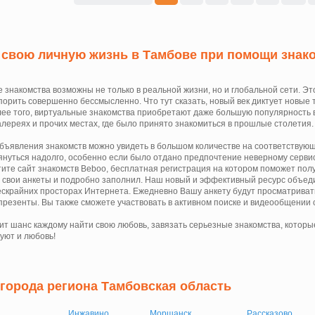
свою личную жизнь в Тамбове при помощи знако
 знакомства возможны не только в реальной жизни, но и глобальной сети. Э
порить совершенно бессмысленно. Что тут сказать, новый век диктует новые т
лее того, виртуальные знакомства приобретают даже большую популярность в 
галереях и прочих местах, где было принято знакомиться в прошлые столетия.
бъявления знакомств можно увидеть в большом количестве на соответствующи
януться надолго, особенно если было отдано предпочтение неверному сервис
тите сайт знакомств Beboo, бесплатная регистрация на котором поможет полу
 свои анкеты и подробно заполнил. Наш новый и эффективный ресурс объеди
ескрайних просторах Интернета. Ежедневно Вашу анкету будут просматриват
презенты. Вы также сможете участвовать в активном поиске и видеообщении
ит шанс каждому найти свою любовь, завязать серьезные знакомства, которы
уют и любовь!
 города региона Тамбовская область
Инжавино
Моршанск
Рассказово