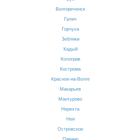
Волгореченск
Галич
Горчуха
Зебляки
Кадый
Кологрив
Кострома
Красное-на-Волге
Макарьев
Мантурово
Нерехта
Нея
Островское
Павино