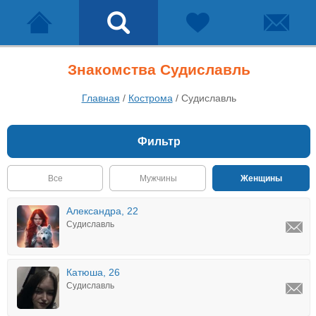
Знакомства Судиславль
Главная
/
Кострома
/
Судиславль
Фильтр
Все
Мужчины
Женщины
Александра, 22
Судиславль
Катюша, 26
Судиславль