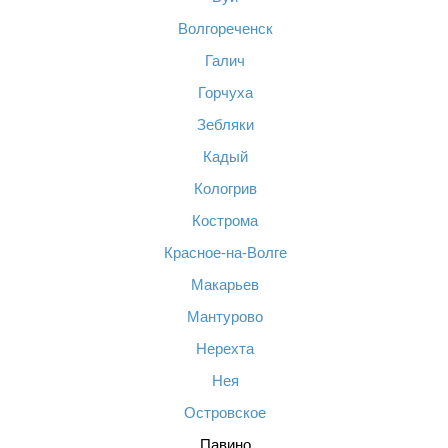
Волгореченск
Галич
Горчуха
Зебляки
Кадый
Кологрив
Кострома
Красное-на-Волге
Макарьев
Мантурово
Нерехта
Нея
Островское
Павино