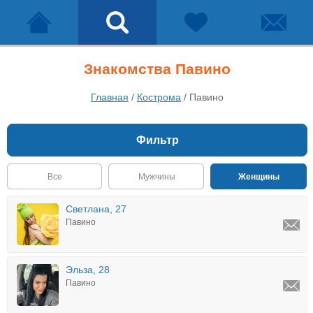
Знакомства Павино
Главная
/
Кострома
/
Павино
Фильтр
Все
Мужчины
Женщины
Светлана, 27
Павино
Эльза, 28
Павино