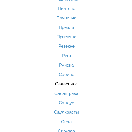
Пилтене
Плявиняс
Прейли
Приекуле
Резекне
Рига
Руиена
Сабиле
Саласпилс
Салацгрива
Салдус
Саулкрасты
Седа
Сигулда