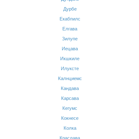
Дурбе
Екабпилс
Елгава
Зилупе
Иецава
Икшкиле
Илуксте
Калнциемс
Кандава
Карсава
Кегумс
Кокнесе
Колка
Краслава