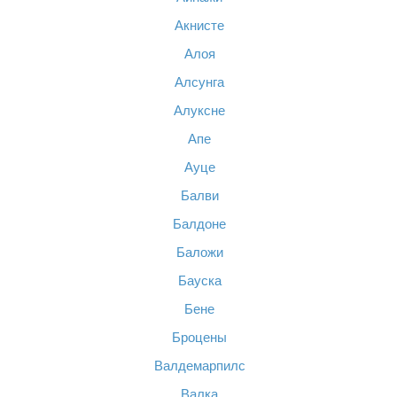
Акнисте
Алоя
Алсунга
Алуксне
Апе
Ауце
Балви
Балдоне
Баложи
Бауска
Бене
Броцены
Валдемарпилс
Валка