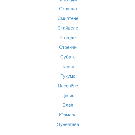
Скрунда
Смилтене
Стайцеле
Стенде
Стренчи
Субате
Талси
Тукумс
Цесвайне
Цесис
Элея
Юрмала
Яунелгава