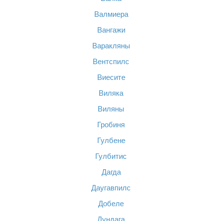
Валмиера
Вангажи
Варакляны
Вентспилс
Виесите
Виляка
Виляны
Гробиня
Гулбене
Гулбитис
Дагда
Даугавпилс
Добеле
Дундага