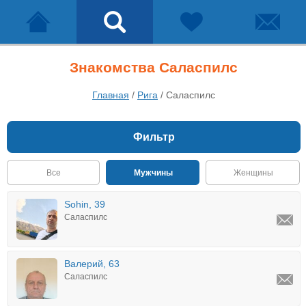
Знакомства Саласпилс
Главная
/
Рига
/
Саласпилс
Фильтр
Все
Мужчины
Женщины
Sohin, 39
Саласпилс
Валерий, 63
Саласпилс