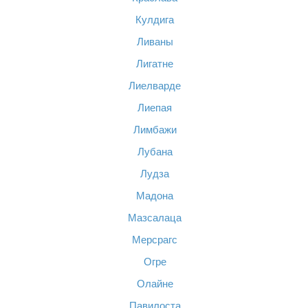
Кулдига
Ливаны
Лигатне
Лиелварде
Лиепая
Лимбажи
Лубана
Лудза
Мадона
Мазсалаца
Мерсрагс
Огре
Олайне
Павилоста