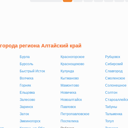
 города региона Алтайский край
Бурла
Красногорское
Рубцовск
Бурсоль
Краснощеково
Сибирский
Быстрый Исток
Кулунда
Славгород
Волчиха
Кытманово
Смоленское
Горняк
Мамонтово
Солонешное
Ельцовка
Новичиха
Солтон
Залесово
Новоалтайск
Староаллейс
Заринск
Павловск
Табуны
Заток
Петропавловское
Тальменка
Змеиногорск
Поспелиха
Тогул