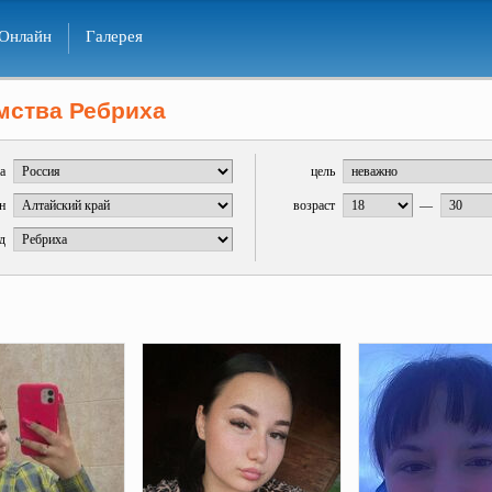
Онлайн
Галерея
мства Ребриха
а
цель
н
возраст
—
д