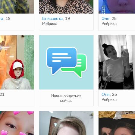
та
, 19
Елизавета
, 19
Эля
, 25
Ребриха
Ребриха
 21
Оля
, 25
Начни общаться
Ребриха
сейчас