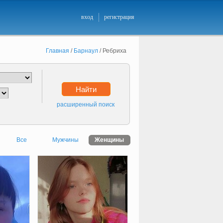
вход
регистрация
Главная
/
Барнаул
/
Ребриха
Найти
расширенный поиск
Все
Мужчины
Женщины