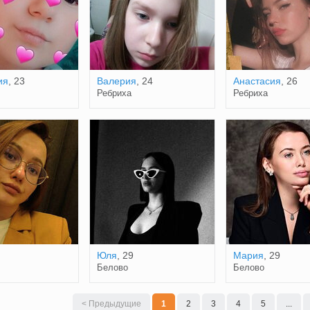
ия
, 23
Валерия
, 24
Анастасия
, 26
Ребриха
Ребриха
Юля
, 29
Мария
, 29
Белово
Белово
< Предыдущие
1
2
3
4
5
...