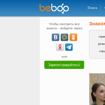
Поиск
Знако
Чтобы смотреть все
анкеты - войдите через
стран
регио
горо
или
Зарегистрируйтесь!