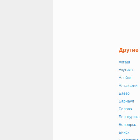
Другие
Акташ
Акутиха
Алейск
Алтайский
Баево
Барнаул
Белово
Белокуриха
Белоярск
Бийск