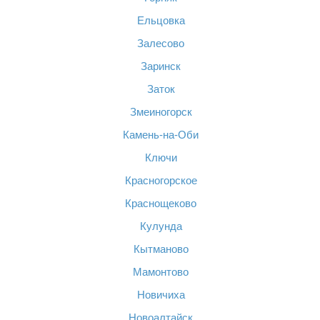
Ельцовка
Залесово
Заринск
Заток
Змеиногорск
Камень-на-Оби
Ключи
Красногорское
Краснощеково
Кулунда
Кытманово
Мамонтово
Новичиха
Новоалтайск