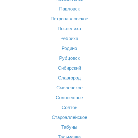
Павловск
Петропавловское
Поспелиха
Ребриха
Родино
Рубцовск
Сибирский
Славгород
Смоленское
Солонешное
Солтон
Староаллейское
Табуны
Тальменка