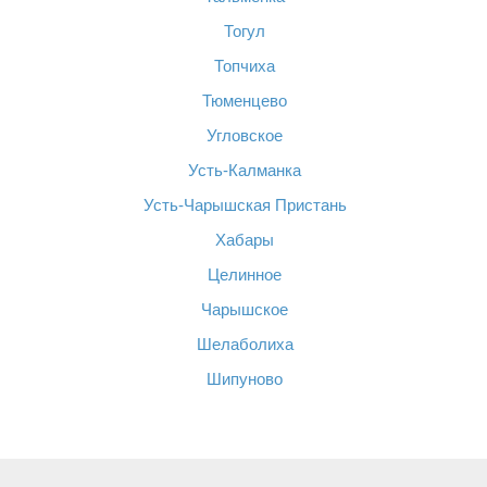
Тогул
Топчиха
Тюменцево
Угловское
Усть-Калманка
Усть-Чарышская Пристань
Хабары
Целинное
Чарышское
Шелаболиха
Шипуново