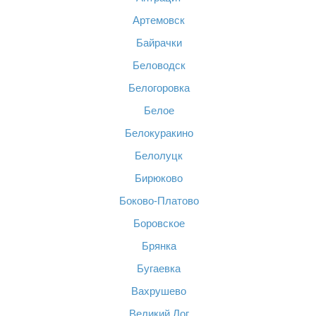
Артемовск
Байрачки
Беловодск
Белогоровка
Белое
Белокуракино
Белолуцк
Бирюково
Боково-Платово
Боровское
Брянка
Бугаевка
Вахрушево
Великий Лог