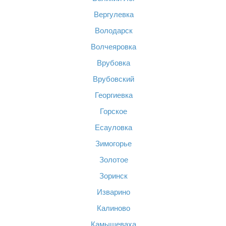
Вергулевка
Володарск
Волчеяровка
Врубовка
Врубовский
Георгиевка
Горское
Есауловка
Зимогорье
Золотое
Зоринск
Изварино
Калиново
Камышеваха