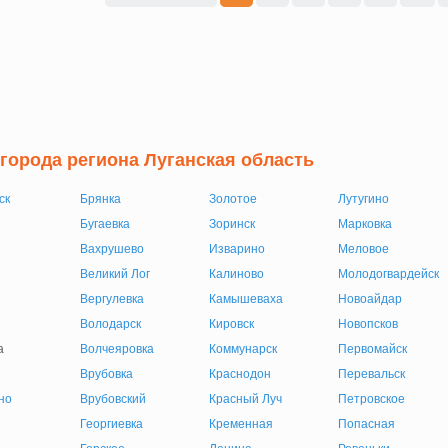
 города региона Луганская область
ск
Брянка
Золотое
Лутугино
Бугаевка
Зоринск
Марковка
Вахрушево
Изварино
Меловое
Великий Лог
Калиново
Молодогвардейск
Вергулевка
Камышеваха
Новоайдар
Володарск
Кировск
Новопсков
а
Волчеяровка
Коммунарск
Первомайск
Врубовка
Краснодон
Перевальск
но
Врубовский
Красный Луч
Петровское
Георгиевка
Кременная
Попасная