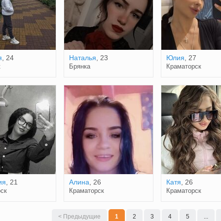
я
, 24
Наталья
, 23
Юлия
, 27
к
Брянка
Краматорск
ия
, 21
Алина
, 26
Катя
, 26
ск
Краматорск
Краматорск
< Предыдущие
1
2
3
4
5
...