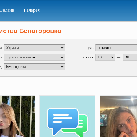
Онлайн
Галерея
мства Белогоровка
а
цель
н
возраст
—
д