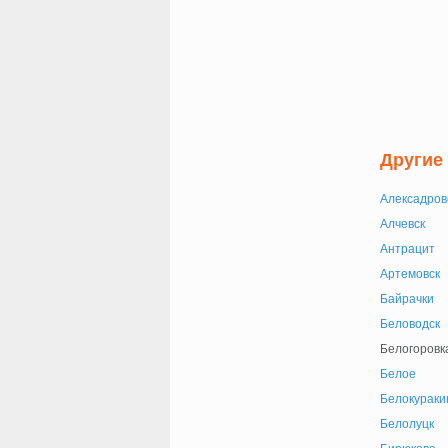
Другие
Алексадров
Алчевск
Антрацит
Артемовск
Байрачки
Беловодск
Белогоровк
Белое
Белокураки
Белолуцк