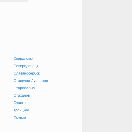
Свердловск
Северодонецк
Славяносербск
Станично-Луганское
Старобельск
Стаханов
Счастье
Троицкое
Фрунзе