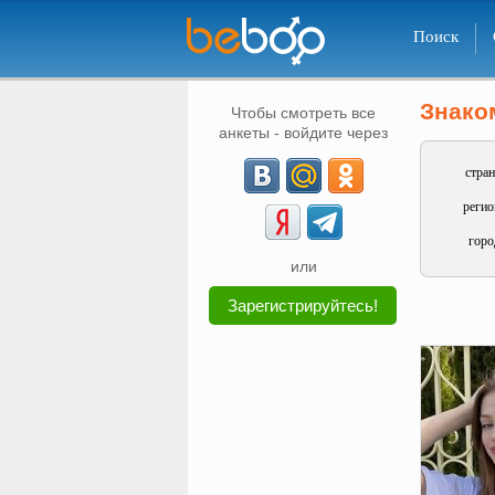
Поиск
Знако
Чтобы смотреть все
анкеты - войдите через
стран
регио
горо
или
Зарегистрируйтесь!