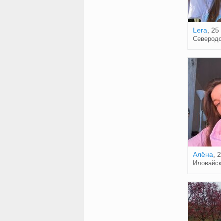
Lera
, 25
Северодо
Алёна
, 
Иловайс