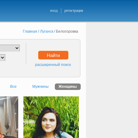
вход
регистрация
Главная
/
Луганск
/
Белогоровка
Найти
расширенный поиск
Все
Мужчины
Женщины