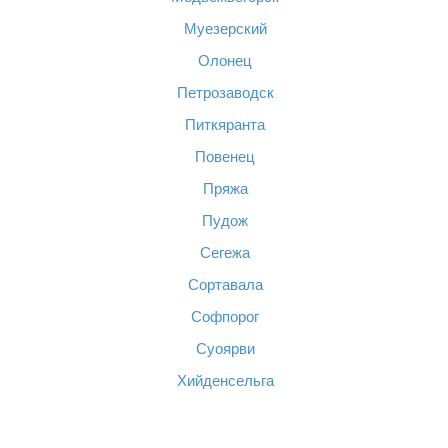
Муезерский
Олонец
Петрозаводск
Питкяранта
Повенец
Пряжа
Пудож
Сегежа
Сортавала
Софпорог
Суоярви
Хийденсельга