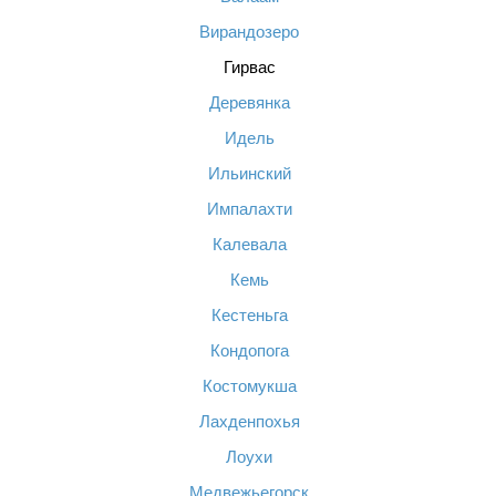
Вирандозеро
Гирвас
Деревянка
Идель
Ильинский
Импалахти
Калевала
Кемь
Кестеньга
Кондопога
Костомукша
Лахденпохья
Лоухи
Медвежьегорск