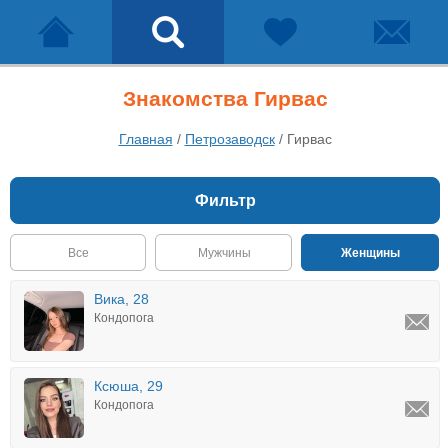
Знакомства Гирвас
Главная
/
Петрозаводск
/
Гирвас
Фильтр
Все
Мужчины
Женщины
Вика, 28
Кондопога
Ксюша, 29
Кондопога