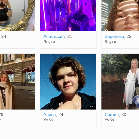
, 24
Анастасия
, 21
Вероника
, 22
Лоухи
Лоухи
29
Алиса
, 24
София
, 30
а
Умба
Умба