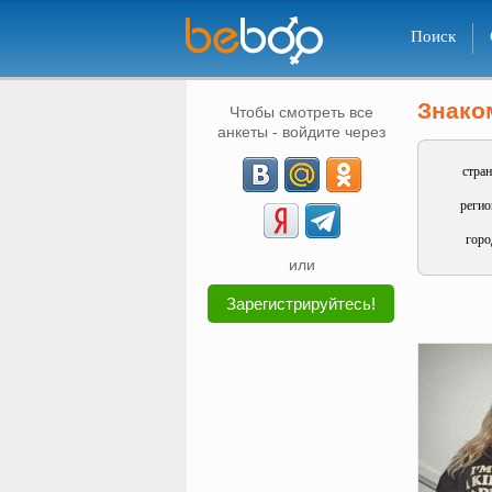
Поиск
Знако
Чтобы смотреть все
анкеты - войдите через
стран
регио
горо
или
Зарегистрируйтесь!