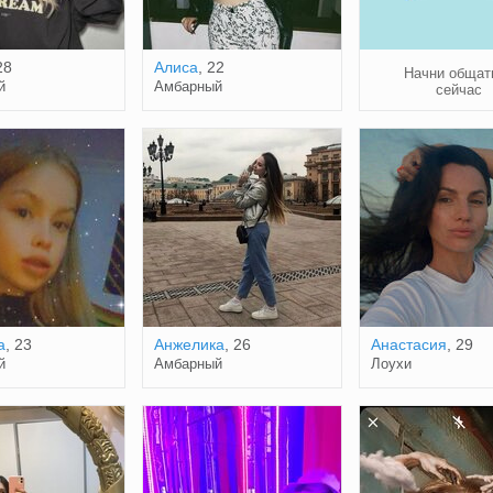
28
Алиса
, 22
Начни общат
й
Амбарный
сейчас
а
, 23
Анжелика
, 26
Анастасия
, 29
й
Амбарный
Лоухи