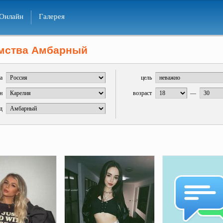
Онлайн
Галерея
мства Амбарный
а
цель
н
возраст
—
д