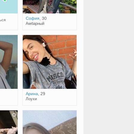
София
, 30
ься
Амбарный
Арина
, 29
Лоухи