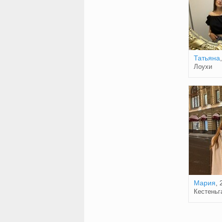
Татьяна
Лоухи
Мария
, 
Кестеньг