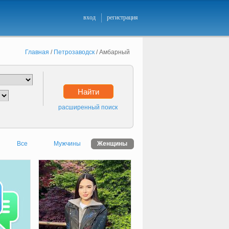
вход
регистрация
Главная
/
Петрозаводск
/
Амбарный
Найти
расширенный поиск
Все
Мужчины
Женщины