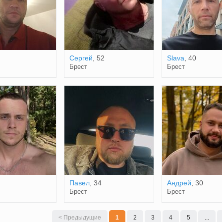
Сергей
, 52
Slava
, 40
Брест
Брест
Павел
, 34
Андрей
, 30
Брест
Брест
< Предыдущие
1
2
3
4
5
...