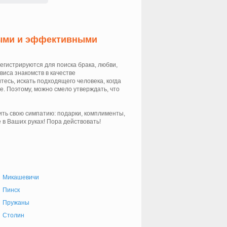
ными и эффективными
егистрируются для поиска брака, любви,
виса знакомств в качестве
есь, искать подходящего человека, когда
е. Поэтому, можно смело утверждать, что
ить свою симпатию: подарки, комплименты,
в Ваших руках! Пора действовать!
Микашевичи
Пинск
Пружаны
Столин