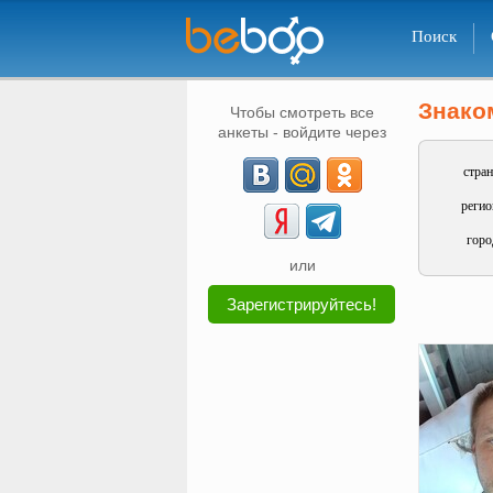
Поиск
Знако
Чтобы смотреть все
анкеты - войдите через
стран
регио
горо
или
Зарегистрируйтесь!