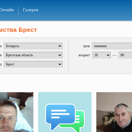
Онлайн
Галерея
мства Брест
а
цель
н
возраст
—
д