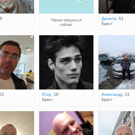
38
Данила
, 51
Начни общаться
Брест
сейчас
 51
Егор
, 18
Александр
, 21
Брест
Брест