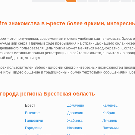
те знакомства в Бресте более яркими, интерес
boo – это популярный, современный и очень удобный сайт знакомств. Здесь р
ружбы или секса. Причем в ходе пребывания на страницах нашего онлайн-сер
ированного пользователя цель поиска может меняться неоднократно. Согласит
скрывает истинных причин регистрации на сайте знакомств, значительно прощ
ый найдет то, что ищет.
 всех пользователей Beboo - широкий спектр интересных возможностей прояв
е игры, видео общение и традиционный обмен текстовыми сообщениями. Все 
 города региона Брестская область
Брест
Домачево
Каменец
и
Высокое
Дрогичин
Кобрин
Ганцевичи
Жабинка
Лунинец
Городище
Иваново
Ляховичи