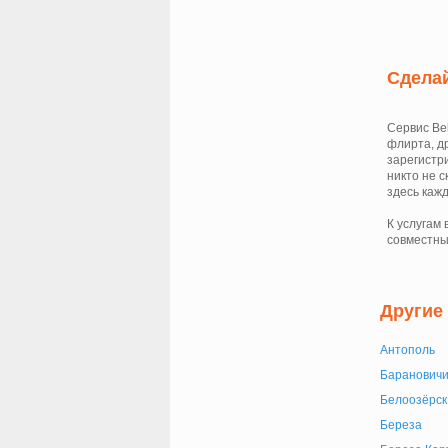
Сделай
Сервис Be
флирта, д
зарегистр
никто не 
здесь кажд
К услугам
совместны
Другие
Антополь
Баранович
Белоозёрск
Береза