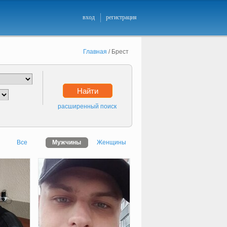
вход
регистрация
Главная
/
Брест
Найти
расширенный поиск
Все
Мужчины
Женщины