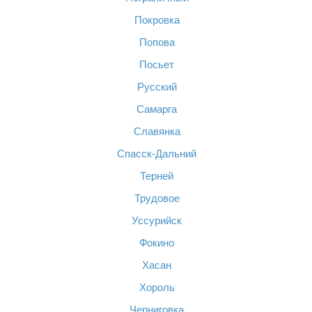
Покровка
Попова
Посьет
Русский
Самарга
Славянка
Спасск-Дальний
Терней
Трудовое
Уссурийск
Фокино
Хасан
Хороль
Черниговка